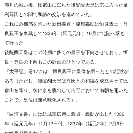
湊川の戦い後、比叡山に逃れた後醍醐天皇は京に入った足
利尊氏との間で和議の交渉を進めていた。
これに危機感を抱いた新田義貞・脇屋義助は恒良親王・尊
良親王を奉戴して1336年（延元元年）10月に北陸へ落ち
て行った。
後醍醐天皇はこの時期に多くの皇子を下向させており、恒
良・尊良の下向もこの計画のひとつである。
『太平記』巻17には、恒良親王に皇位を譲ったとの記述が
ある（ただし、後醍醐天皇は尊氏との和議を成立させて比
叡山を降り、後に京を脱出して吉野において南朝を開いた
ことで、皇位は無意味化される）。
『白河文書』には結城宗広宛に義貞・義助が出した1336
年（延元元年）11月12日付、1337年（延元2年）2月9日
付綸旨が残されている。