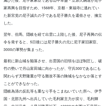
滅びた後、尼子家家臣である山中幸盛・立原久綱達が尼子
家再興を目指すため、1568年、京都・東福寺に逃れてい
た新宮党の尼子誠久の子である尼子勝久を還俗させ、擁立
した。
翌年、但馬、隠岐を経て出雲に上陸した後、尼子再興の伝
令を発すると、5日後には尼子勝久の元に尼子家旧家臣、
3000の軍勢が集まった。
最初に新山城を陥落させ、出雲国の旧領をほぼ制圧し、破
竹の勢いで月山富田城に向かったが、守兵300であるにも
関わらず天野隆重が守る難攻不落の険城をなかなか落とす
ことができなかった。
隠岐為清の反乱等も重なり手をこまねいていた所へ、伊予
国・北部九州へ出兵していた毛利家主力が戻り、毛利輝