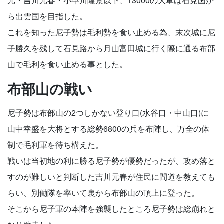
元・吉川元春・小早川隆景以下、13000の大軍は石見国か
ら出雲国を目指した。
これを知った尼子勢は毛利勢を食い止める為、末次城に尼
子勝久を残して石見路から月山富田城に行く際に通る布部
山で毛利を食い止める事とした。
布部山の戦い
尼子勢は布部山の2つしかない登り口(水谷口・中山口)に
山中幸盛を大将とする総勢6800の兵を布陣し、万全の体
制で毛利軍を待ち構えた。
戦いは当初地の利に勝る尼子勢が優勢だったが、攻め落と
すのが難しいと判断した吉川元春が住民に間道を教えても
らい、別働隊を率いて裏から布部山の頂上に登った。
そこから尼子軍の本陣を強襲したところ尼子勢は総崩れと