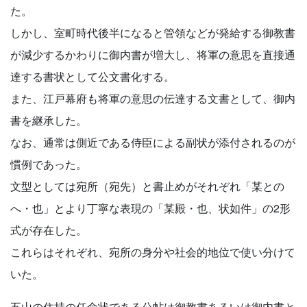
た。
しかし、室町時代後半になると管領などが発給する御教書
が減少するかわりに御内書が増大し、将軍の意思を直接通
達する書状として公文書化する。
また、江戸幕府も将軍の意思の伝達する文書として、御内
書を継承した。
なお、通常は側近である侍臣による副状が添付されるのが
慣例であった。
文型としては宛所（宛先）と書止めがそれぞれ「某との
へ・也」とより丁寧な表現の「某殿・也、状如件」の2形
式が存在した。
これらはそれぞれ、宛所の身分や社会的地位で使い分けて
いた。
五山の住持の任命状である公帖は御教書あるいは御内書と