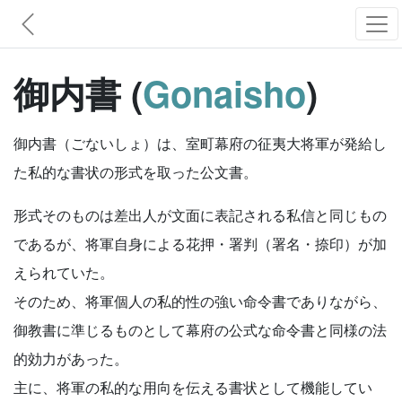
御内書 (
Gonaisho
)
御内書（ごないしょ）は、室町幕府の征夷大将軍が発給し
た私的な書状の形式を取った公文書。
形式そのものは差出人が文面に表記される私信と同じもの
であるが、将軍自身による花押・署判（署名・捺印）が加
えられていた。
そのため、将軍個人の私的性の強い命令書でありながら、
御教書に準じるものとして幕府の公式な命令書と同様の法
的効力があった。
主に、将軍の私的な用向を伝える書状として機能してい