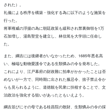
された）。
礼儀による秩序を構築・強化する為に以下のような施策を
行った。
将軍権威の浮揚の為に朝廷政策も緩和され禁裏御領を1万
石加増し、湯島聖堂を建立し、林信篤を大学頭に任命し
た。
また、綱吉には後継者がいなかったため、1685年悪名高
い、極端な動物愛護令である生類憐みの令を発布した。
これにより、江戸幕府の財政難に拍車がかかったことは否
めないが一方で、同時期に出された服忌令、捨子禁止令か
らも見られるように、道徳観を民衆に扶植することで、文
治政治を強化する狙いがあったともいえよう。
綱吉並びにその母である桂昌院の散財、生類憐みの令の採