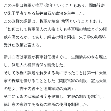
この時期は将軍が病弱･幼年ということもあり、間部詮房
や朱子学者である新井白石が政治を主宰した。
この政権の課題は、将軍が短命･幼弱ということもあり、
「如何にして将軍個人の人格よりも将軍職の地位とその権
威を高めるか」であり、綱吉の頃と同様、朱子学の影響を
受けた政策と言える。
新井白石は家宣が将軍就任後すぐに、生類憐みの令を廃止
し、側用人の柳沢吉保を罷免した。
そして政権の課題を解決する為に行ったことは第一に天皇
家の権威を借りることとした（閑院宮家の創設、霊元天皇
の息女、吉子内親王と徳川家継の婚約）。
第二に宝永の武家諸法度を発布し、衣服の制度を制定し、
徳川家の家紋である葵の紋所の使用を制限した。