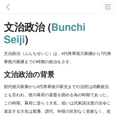
文治政治 (
Bunchi
Seiji
)
文治政治（ぶんちせいじ）は、4代将軍徳川家綱から7代将
軍徳川家継までの時期の政治をさす。
文治政治の背景
初代徳川家康から3代将軍徳川家光までの治世は武断政治
とも言われ、徳川幕府の基盤を固める為の時期であった。
この時期、幕府に逆らう大名、或いは武家諸法度の法令に
違反する大名は親藩、譜代、外様の区別なく容赦なく、改