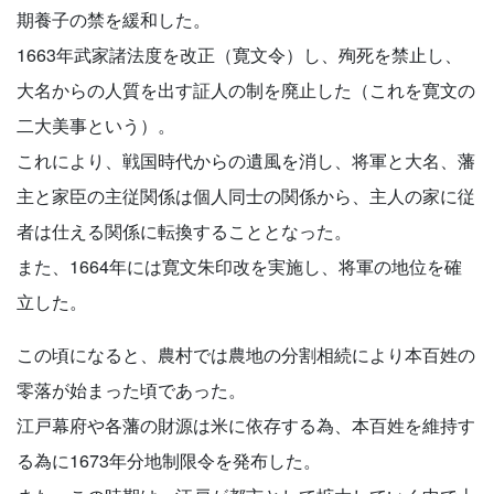
期養子の禁を緩和した。
1663年武家諸法度を改正（寛文令）し、殉死を禁止し、
大名からの人質を出す証人の制を廃止した（これを寛文の
二大美事という）。
これにより、戦国時代からの遺風を消し、将軍と大名、藩
主と家臣の主従関係は個人同士の関係から、主人の家に従
者は仕える関係に転換することとなった。
また、1664年には寛文朱印改を実施し、将軍の地位を確
立した。
この頃になると、農村では農地の分割相続により本百姓の
零落が始まった頃であった。
江戸幕府や各藩の財源は米に依存する為、本百姓を維持す
る為に1673年分地制限令を発布した。