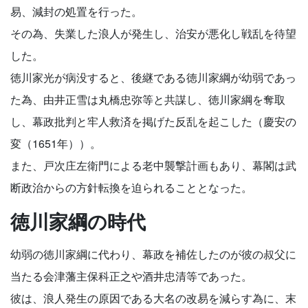
易、減封の処置を行った。
その為、失業した浪人が発生し、治安が悪化し戦乱を待望
した。
徳川家光が病没すると、後継である徳川家綱が幼弱であっ
た為、由井正雪は丸橋忠弥等と共謀し、徳川家綱を奪取
し、幕政批判と牢人救済を掲げた反乱を起こした（慶安の
変（1651年））。
また、戸次庄左衛門による老中襲撃計画もあり、幕閣は武
断政治からの方針転換を迫られることとなった。
徳川家綱の時代
幼弱の徳川家綱に代わり、幕政を補佐したのが彼の叔父に
当たる会津藩主保科正之や酒井忠清等であった。
彼は、浪人発生の原因である大名の改易を減らす為に、末