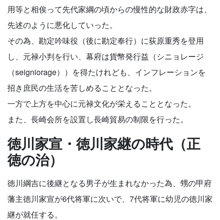
用等と相俟って先代家綱の頃からの慢性的な財政赤字は、
先述のように悪化していった。
その為、勘定吟味役（後に勘定奉行）に荻原重秀を登用
し、元禄小判を行い、幕府は貨幣発行益（シニョレージ
（seigniorage））を得たけれども、インフレーションを
招き庶民の生活を苦しめることとなった。
一方で上方を中心に元禄文化が栄えることとなった。
また、長崎会所を設置し長崎貿易の制限を行った。
徳川家宣・徳川家継の時代（正
徳の治）
徳川綱吉に後継となる男子が生まれなかった為、甥の甲府
藩主徳川家宣が6代将軍に次いで、7代将軍に幼児の徳川家
継が就任する。