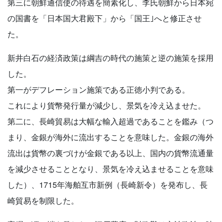
第三に朝鮮通信使の待遇を簡素化し、李氏朝鮮から日本宛
の国書を「日本国大君殿下」から「国王｣へと修正させ
た。
新井白石の経済政策は綱吉の時代の施策と逆の施策を採用
した。
第一がデフレーション施策である正徳小判である。
これにより貨幣発行量が減少し、景気を冷え込ませた。
第二に、長崎貿易は大幅な輸入超過であることを鑑み（つ
まり、金銀が海外に流出することを意味した。金銀の海外
流出は貨幣の裏づけが金銀である以上、国内の貨幣流通量
を減少させることとなり、景気を冷え込ませることを意味
した）、1715年海舶互市新例（長崎新令）を発布し、長
崎貿易を制限した。