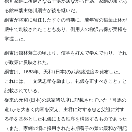
徳川家綱に後継となる子供が居なかった為、家綱の弟であ
る館林藩主徳川綱吉が後を継いだ。
綱吉が将軍に就任したすぐの時期に、若年寄の稲葉正休が
殿中で刺殺されたこともあり、側用人の柳沢吉保が実権を
掌握した。
綱吉は館林藩主の頃より、儒学を好んで学んでおり、それ
が政策に反映された。
綱吉は、1683年、天和 (日本)の武家諸法度を発布した。
これには、「文武忠孝を励まし、礼儀を正すべきこと」と
記載されている。
従来の元和 (日本)の武家諸法度に記載されていた「弓馬の
道｣から大きく内容を変え、主君に対する忠と父祖に対す
る孝を基盤とした礼儀による秩序を構築するものであった
（また、家綱の頃に採用された末期養子の禁の緩和が明記