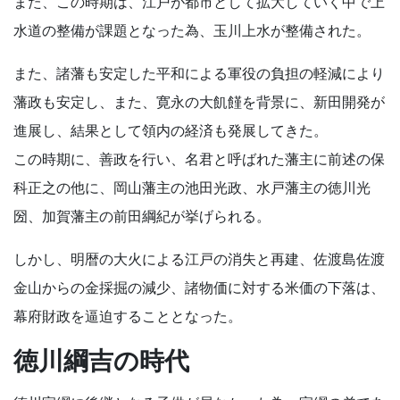
また、この時期は、江戸が都市として拡大していく中で上
水道の整備が課題となった為、玉川上水が整備された。
また、諸藩も安定した平和による軍役の負担の軽減により
藩政も安定し、また、寛永の大飢饉を背景に、新田開発が
進展し、結果として領内の経済も発展してきた。
この時期に、善政を行い、名君と呼ばれた藩主に前述の保
科正之の他に、岡山藩主の池田光政、水戸藩主の徳川光
圀、加賀藩主の前田綱紀が挙げられる。
しかし、明暦の大火による江戸の消失と再建、佐渡島佐渡
金山からの金採掘の減少、諸物価に対する米価の下落は、
幕府財政を逼迫することとなった。
徳川綱吉の時代