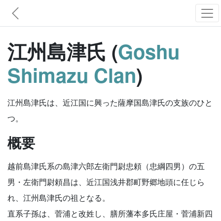
江州島津氏 (
Goshu
Shimazu Clan
)
江州島津氏は、近江国に興った薩摩国島津氏の支族のひと
つ。
概要
越前島津氏系の島津六郎左衛門尉忠頼（忠綱四男）の五
男・左衛門尉頼昌は、近江国浅井郡町野郷地頭に任じら
れ、江州島津氏の祖となる。
直系子孫は、菅浦と改姓し、膳所藩本多氏庄屋・菅浦新四