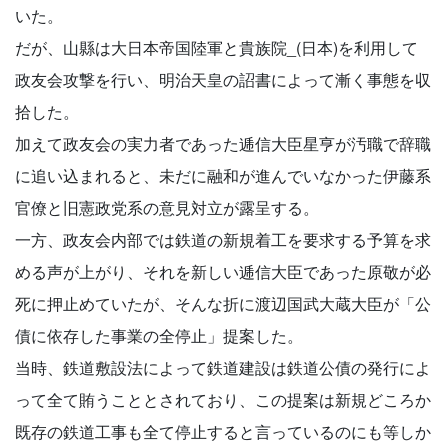
いた。
だが、山縣は大日本帝国陸軍と貴族院_(日本)を利用して
政友会攻撃を行い、明治天皇の詔書によって漸く事態を収
拾した。
加えて政友会の実力者であった逓信大臣星亨が汚職で辞職
に追い込まれると、未だに融和が進んでいなかった伊藤系
官僚と旧憲政党系の意見対立が露呈する。
一方、政友会内部では鉄道の新規着工を要求する予算を求
める声が上がり、それを新しい逓信大臣であった原敬が必
死に押止めていたが、そんな折に渡辺国武大蔵大臣が「公
債に依存した事業の全停止」提案した。
当時、鉄道敷設法によって鉄道建設は鉄道公債の発行によ
って全て賄うこととされており、この提案は新規どころか
既存の鉄道工事も全て停止すると言っているのにも等しか