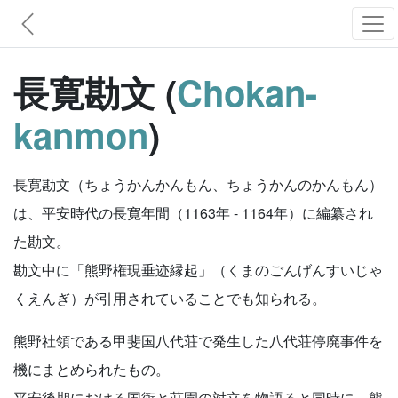
長寛勘文 (
Chokan-
kanmon
)
長寛勘文（ちょうかんかんもん、ちょうかんのかんもん）
は、平安時代の長寛年間（1163年 - 1164年）に編纂され
た勘文。
勘文中に「熊野権現垂迹縁起」（くまのごんげんすいじゃ
くえんぎ）が引用されていることでも知られる。
熊野社領である甲斐国八代荘で発生した八代荘停廃事件を
機にまとめられたもの。
平安後期における国衙と荘園の対立を物語ると同時に、熊