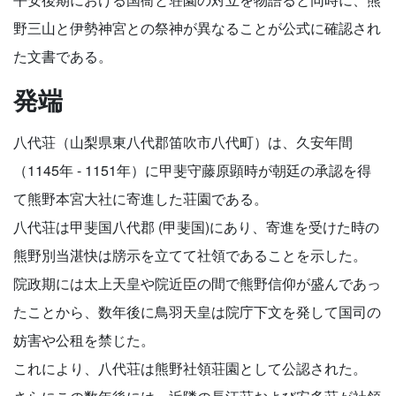
野三山と伊勢神宮との祭神が異なることが公式に確認され
た文書である。
発端
八代荘（山梨県東八代郡笛吹市八代町）は、久安年間
（1145年 - 1151年）に甲斐守藤原顕時が朝廷の承認を得
て熊野本宮大社に寄進した荘園である。
八代荘は甲斐国八代郡 (甲斐国)にあり、寄進を受けた時の
熊野別当湛快は牓示を立てて社領であることを示した。
院政期には太上天皇や院近臣の間で熊野信仰が盛んであっ
たことから、数年後に鳥羽天皇は院庁下文を発して国司の
妨害や公租を禁じた。
これにより、八代荘は熊野社領荘園として公認された。