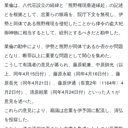
業倫は、八代荘設立の経緯と「熊野権現垂迹縁起」の記述
とを根拠として、忠重らの狼藉を、院庁下文を無視し、伊
勢と同体である熊野権現を侵犯したことから律令の盗大祀
御神物に相当するとして、絞刑とするべきだと勘申した。
業倫の勘申により、伊勢と熊野が同体であるか否かが問題
となり、断罪以上に重要な問題として関心を集めた。
こうして有識者の意見が募られ、藤原範兼、中原師光（以
上、同年4月15日付）、藤原永範（同年4月16日付）、藤
原長光（同年4月21日）、藤原伊通（長寛2年〈1164年〉4
月2日付）、清原頼業（同年4月24日付）といった人々が
意見を述べた。
これらの意見により、廟議は忠重を伊予国に配流し、清弘
を投獄した。