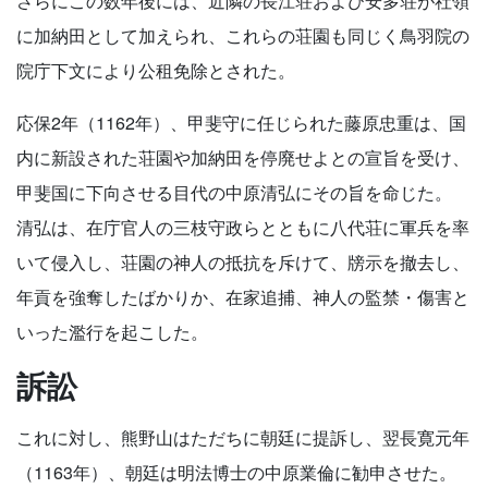
さらにこの数年後には、近隣の長江荘および安多荘が社領
に加納田として加えられ、これらの荘園も同じく鳥羽院の
院庁下文により公租免除とされた。
応保2年（1162年）、甲斐守に任じられた藤原忠重は、国
内に新設された荘園や加納田を停廃せよとの宣旨を受け、
甲斐国に下向させる目代の中原清弘にその旨を命じた。
清弘は、在庁官人の三枝守政らとともに八代荘に軍兵を率
いて侵入し、荘園の神人の抵抗を斥けて、牓示を撤去し、
年貢を強奪したばかりか、在家追捕、神人の監禁・傷害と
いった濫行を起こした。
訴訟
これに対し、熊野山はただちに朝廷に提訴し、翌長寛元年
（1163年）、朝廷は明法博士の中原業倫に勧申させた。