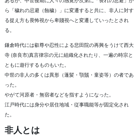
あるが、中世後期に人々の感覚が次第に「畏れの忌避」か
ら「穢れの忌避（蝕穢）」に変遷すると共に、非人に対す
る捉え方も畏怖視から卑賤視へと変遷していったとされ
る。
鎌倉時代には叡尊や忍性による悲田院の再興をうけて西大
寺 (奈良市)真言律宗の元に組織化されたり、一遍の時宗と
ともに遊行するものもいた。
中世の非人の多くは異形（蓬髪・顎鬚・童姿等）の者であ
った。
やがて河原者・無宿者などを指すようになった。
江戸時代には身分や居住地域・従事職能等が固定化され
た。
非人とは