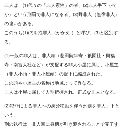
非人は、(1)代々の「非人素性」の者、(2)非人手下（-て
か）という刑罰で非人になる者、(3)野非人（無宿非人）
の違いがある。
このうち(1)(2)を抱非人（かかえ-）と呼び、(3)と区別す
る。
(1)一般の非人は、非人頭（悲田院年寄・祇園社・興福
寺・南宮大社など）が支配する非人小屋に属し、小屋主
（非人小頭・非人小屋頭）の配下に編成された。
この頭や小屋主の名称は地域よって異なる。
非人は小屋に属して人別把握され、正式な非人となる。
(2)犯罪による非人への身分移動を伴う刑罰を非人手下と
いう。
刑の執行は、非人頭に身柄が引き渡されることで完了す