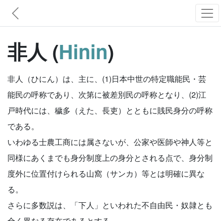
非人 (
Hinin
)
非人（ひにん）は、主に、(1)日本中世の特定職能民・芸
能民の呼称であり、次第に被差別民の呼称となり、(2)江
戸時代には、穢多（えた、長吏）とともに賎民身分の呼称
である。
いわゆる士農工商には属さないが、公家や医師や神人等と
同様にあくまでも身分制度上の身分とされる点で、身分制
度外に位置付けられる山窩（サンカ）等とは明確に異な
る。
さらに多数説は、「下人」といわれた不自由民・奴隷とも
全く異なる存在であるとする。