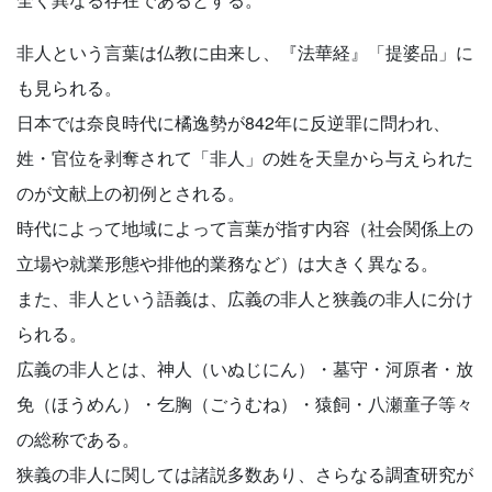
非人という言葉は仏教に由来し、『法華経』「提婆品」に
も見られる。
日本では奈良時代に橘逸勢が842年に反逆罪に問われ、
姓・官位を剥奪されて「非人」の姓を天皇から与えられた
のが文献上の初例とされる。
時代によって地域によって言葉が指す内容（社会関係上の
立場や就業形態や排他的業務など）は大きく異なる。
また、非人という語義は、広義の非人と狭義の非人に分け
られる。
広義の非人とは、神人（いぬじにん）・墓守・河原者・放
免（ほうめん）・乞胸（ごうむね）・猿飼・八瀬童子等々
の総称である。
狭義の非人に関しては諸説多数あり、さらなる調査研究が