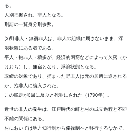
る。
人別把握され、非人となる。
刑罰の一覧身分刑参照。
(3)野非人・無宿非人は、非人の組織に属さないまま、浮
浪状態にある者である。
平人・抱非人・穢多が、経済的困窮などによって欠落（か
けおち）し、無宿となり、浮浪状態となる。
取締の対象であり、捕まった野非人は元の居所に返される
か、抱非人に編入された。
この脱走が3回に及ぶと死罪にされた（1790年）。
近世の非人の発生は、江戸時代の町と村の成立過程と不即
不離の関係にある。
村においては地方知行制から俸禄制へと移行するなかで、