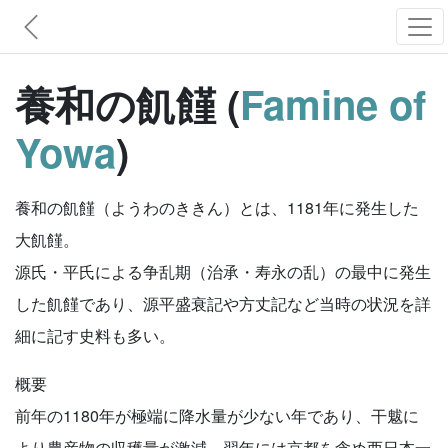
養和の飢饉 (
Famine of
Yowa
)
養和の飢饉（ようわのききん）とは、1181年に発生した
大飢饉。
源氏・平氏による争乱期（治承・寿永の乱）の最中に発生
した飢饉であり、源平盛衰記や方丈記など当時の状況を詳
細に記す史料も多い。
概要
前年の1180年が極端に降水量が少ない年であり、干魃に
より農産物の収穫量が激減、翌年には京都を含め西日本一