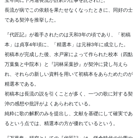
長流が病でこの依頼を果たせなくなったときに、同好の士
である契沖を推挙した。
『代匠記』が着手されたのは天和3年の頃であり、「初稿
本」は貞享4年頃に、「精選本」は元禄3年に成立した。
初稿本が完成した後、水戸家によって作られた校本（四點
万葉集と中院本）と『詞林采葉抄』が契沖に貸し与えら
れ、それらの新しい資料を用いて初稿本をあらためたのが
精選本である。
初稿本は長流の説を引くことが多く、一つの歌に対する契
沖の感想や批評がよくあらわれている。
純粋に歌の解釈のみを提出し、文献を基礎にして確実であ
るという点では、精選本の方が優れているという。
『万葉集』研究としての『代匠記』は、鎌倉時代の仙覺や