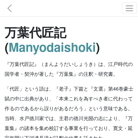
万葉代匠記
(
Manyodaishoki
)
『万葉代匠記』（まんようだいしょうき）は、江戸時代の
国学者・契沖が著した『万葉集』の注釈・研究書。
「代匠」という語は、『老子』下篇と『文選』第46巻豪士
賦の中に出典があり、「本来これを為すべき者に代わって
作るのであるから誤りがあるだろう」という意味である。
当時、水戸徳川家では、主君の徳川光圀の志により、『万
葉集』の諸本を集め校訂する事業を行っており、寛文・延
宝年間に下河邊長流が註釈の仕事を託された。