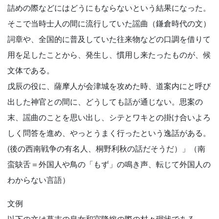
詰めの際などにはどうにもならないという結果になった。
そこで当時士人の間に流行していた謡曲（鎌倉時代の文）
詞章や、全国的に普及していた往来物などの口調を借りて
用を足したことから、発生し、慣用し来たったものが、候
文体である。
戊辰の役に、薩摩人が会津城を攻めた時、道案内にと呼び
出した神官との間に、どうしても話が通じない。思案の
末、謡曲のことを思い出し、シテとワキとの掛け合いよろ
しく問答を進め、やっとうまく行ったという逸話がある。
(後の西南戦争の有名人、桐野利秋の話だそうだ）」（南
蛮鴃舌＝外国人や鳥の「もず」の鳴き声、転じて外国人の
わからない言語）
文例
以下の文は幕末の皇女和宮降嫁の際の村々廻状である。