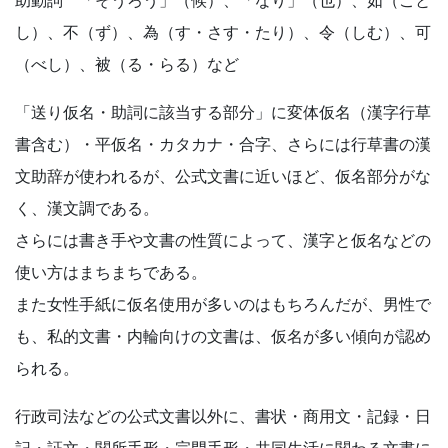
し）、不（ず）、為（す・さす・たり）、令（しむ）、可
（べし）、被（る・らる）など
「送り仮名・助詞に該当する部分」に変体仮名（漢字行草
書含む）・平仮名・カタカナ・合字、さらには行草書の漢
文助辞が使われるが、公式文書に近いほど、仮名部分がな
く、漢文調である。
さらには書き手や文書の性質によって、漢字と仮名などの
使い方はまちまちである。
また女性手紙に仮名使用が多いのはもちろんだが、男性で
も、私的文書・内輪向けの文書は、仮名が多い傾向が認め
られる。
行政司法などの公式文書以外に、書状・商用文・記録・日
記・証文・関所手形・宗門手形・共同生活に関わる文書に