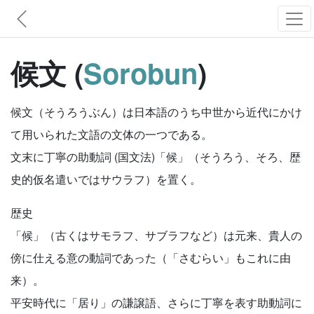
候文 (
Sorobun
)
候文（そうろうぶん）は日本語のうち中世から近代にかけ
て用いられた文語の文体の一つである。
文末に丁寧の助動詞 (国文法)「候」（そうろう、そろ、歴
史的仮名遣いではサウラフ）を置く。
歴史
「候」（古くはサモラフ、サブラフなど）は元来、貴人の
傍に仕える意の動詞であった（「さむらい」もこれに由
来）。
平安時代に「居り」の謙譲語、さらに丁寧を表す助動詞に