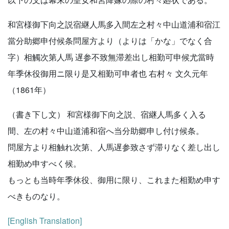
和宮様御下向之説宿継人馬多入間左之村々中山道浦和宿江
當分助郷申付候条問屋方より（よりは「かな」でなく合
字）相觸次第人馬 遅参不致無滞差出し相勤可申候尤當時
年季休役御用ニ限り是又相勤可申者也 右村々 文久元年
（1861年）
（書き下し文） 和宮様御下向之説、宿継人馬多く入る
間、左の村々中山道浦和宿へ当分助郷申し付け候条。
問屋方より相触れ次第、人馬遅参致さず滞りなく差し出し
相勤め申すべく候。
もっとも当時年季休役、御用に限り、これまた相勤め申す
べきものなり。
[English Translation]