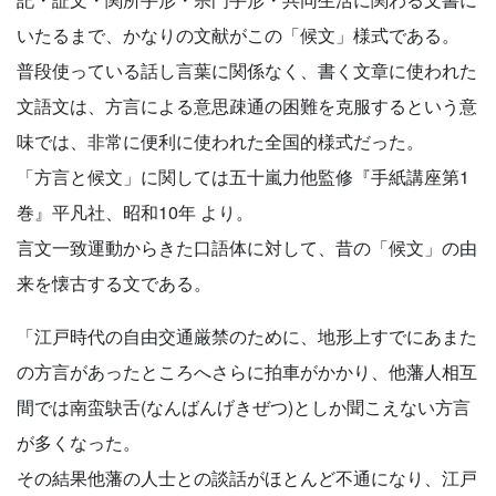
いたるまで、かなりの文献がこの「候文」様式である。
普段使っている話し言葉に関係なく、書く文章に使われた
文語文は、方言による意思疎通の困難を克服するという意
味では、非常に便利に使われた全国的様式だった。
「方言と候文」に関しては五十嵐力他監修『手紙講座第1
巻』平凡社、昭和10年 より。
言文一致運動からきた口語体に対して、昔の「候文」の由
来を懐古する文である。
「江戸時代の自由交通厳禁のために、地形上すでにあまた
の方言があったところへさらに拍車がかかり、他藩人相互
間では南蛮鴃舌(なんばんげきぜつ)としか聞こえない方言
が多くなった。
その結果他藩の人士との談話がほとんど不通になり、江戸