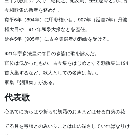
三十六歌仙の1人で、紀貫之、紀友則、壬生忠岑と共に古
今和歌集の撰者を務めた。
寛平6年（894年）に甲斐権小目、907年（延喜7年）丹波
権大目や、917年和泉大掾などを歴任。
延喜5年（905年）に古今集選者の勅命を受ける。
921年宇多法皇の春目の参詣に歌を詠んだ。
官位は低かったもの、古今集をはじめとする勅撰集に194
首入集するなど、歌人としての名声は高い。
家集『躬恒集』がある。
代表歌
心あてに折らばや折らむ初霜のおきまどはせる白菊の花
てる月を弓張とのみいふことは山の端さしていればなりけ