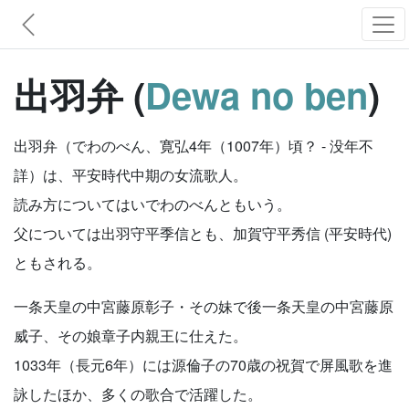
出羽弁 (
Dewa no ben
)
出羽弁（でわのべん、寛弘4年（1007年）頃？ - 没年不
詳）は、平安時代中期の女流歌人。
読み方についてはいでわのべんともいう。
父については出羽守平季信とも、加賀守平秀信 (平安時代)
ともされる。
一条天皇の中宮藤原彰子・その妹で後一条天皇の中宮藤原
威子、その娘章子内親王に仕えた。
1033年（長元6年）には源倫子の70歳の祝賀で屏風歌を進
詠したほか、多くの歌合で活躍した。