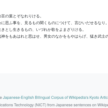
の言の葉とぞなれりける。
心に思ふ事を、見るもの聞くものにつけて、言ひいだせるなり
生きとし生きるもの、いづれか歌をよまざりける。
鬼神をもあはれと思はせ、男女のなかをもやはらげ、猛き武士
he
Japanese-English Bilingual Corpus of Wikipedia's Kyoto Artic
ications Technology (NICT) from Japanese sentences on Wikip