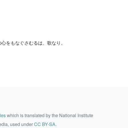
。
の心をもなぐさむるは、歌なり。
les
which is translated by the National Institute
edia, used under
CC BY-SA
.