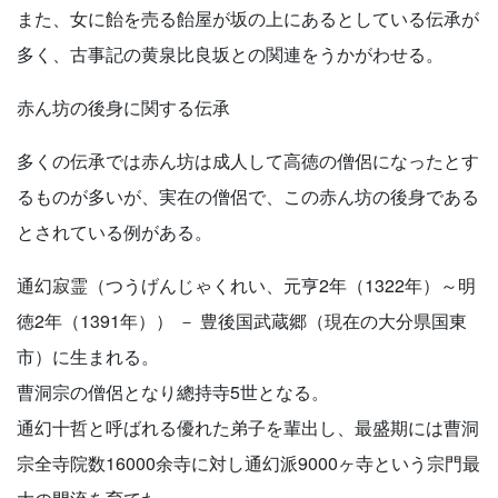
また、女に飴を売る飴屋が坂の上にあるとしている伝承が
多く、古事記の黄泉比良坂との関連をうかがわせる。
赤ん坊の後身に関する伝承
多くの伝承では赤ん坊は成人して高徳の僧侶になったとす
るものが多いが、実在の僧侶で、この赤ん坊の後身である
とされている例がある。
通幻寂霊（つうげんじゃくれい、元亨2年（1322年）～明
徳2年（1391年）） － 豊後国武蔵郷（現在の大分県国東
市）に生まれる。
曹洞宗の僧侶となり總持寺5世となる。
通幻十哲と呼ばれる優れた弟子を輩出し、最盛期には曹洞
宗全寺院数16000余寺に対し通幻派9000ヶ寺という宗門最