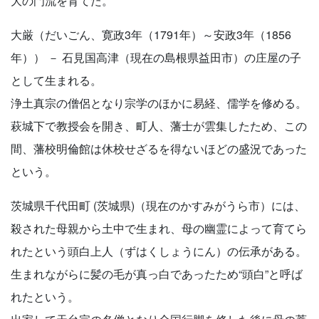
大の門流を育てた。
大厳（だいごん、寛政3年（1791年）～安政3年（1856
年）） － 石見国高津（現在の島根県益田市）の庄屋の子
として生まれる。
浄土真宗の僧侶となり宗学のほかに易経、儒学を修める。
萩城下で教授会を開き、町人、藩士が雲集したため、この
間、藩校明倫館は休校せざるを得ないほどの盛況であった
という。
茨城県千代田町 (茨城県)（現在のかすみがうら市）には、
殺された母親から土中で生まれ、母の幽霊によって育てら
れたという頭白上人（ずはくしょうにん）の伝承がある。
生まれながらに髪の毛が真っ白であったため“頭白”と呼ば
れたという。