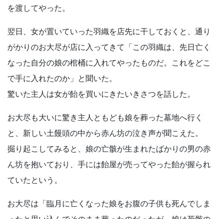
を渡してやった。
翌日、女が置いていった羽織を店先に干しておくと、通り
がかりのお大尽が店に入ってきて「この羽織は、先日亡く
なった自分の娘の棺桶に入れてやったものだ。これをどこ
で手に入れたのか」と聞いた。
驚いた主人は女が飴を買いにきたいきさつを話した。
お大尽も大いに驚き主人ともども娘を葬った墓地へ行く
と、新しい土饅頭の中から赤ん坊の泣き声が聞こえた。
掘り起こしてみると、娘の亡骸が生まれたばかりの男の赤
ん坊を抱いており、手には飴屋が売ってやった飴が握られ
ていたという。
お大尽は「臨月に亡くなった娘をお腹の子供も死んでしま
ったと思い込んでそのまま葬ったのだったが、娘は死骸の