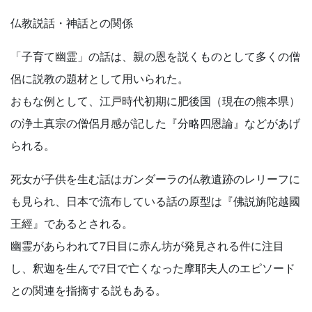
仏教説話・神話との関係
「子育て幽霊」の話は、親の恩を説くものとして多くの僧
侶に説教の題材として用いられた。
おもな例として、江戸時代初期に肥後国（現在の熊本県）
の浄土真宗の僧侶月感が記した『分略四恩論』などがあげ
られる。
死女が子供を生む話はガンダーラの仏教遺跡のレリーフに
も見られ、日本で流布している話の原型は『佛説旃陀越國
王經』であるとされる。
幽霊があらわれて7日目に赤ん坊が発見される件に注目
し、釈迦を生んで7日で亡くなった摩耶夫人のエピソード
との関連を指摘する説もある。