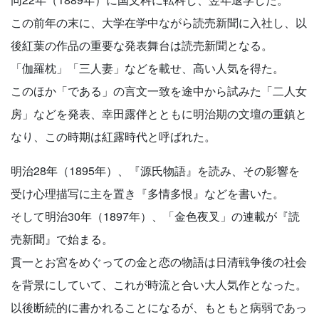
この前年の末に、大学在学中ながら読売新聞に入社し、以
後紅葉の作品の重要な発表舞台は読売新聞となる。
「伽羅枕」「三人妻」などを載せ、高い人気を得た。
このほか「である」の言文一致を途中から試みた「二人女
房」などを発表、幸田露伴とともに明治期の文壇の重鎮と
なり、この時期は紅露時代と呼ばれた。
明治28年（1895年）、『源氏物語』を読み、その影響を
受け心理描写に主を置き『多情多恨』などを書いた。
そして明治30年（1897年）、「金色夜叉」の連載が『読
売新聞』で始まる。
貫一とお宮をめぐっての金と恋の物語は日清戦争後の社会
を背景にしていて、これが時流と合い大人気作となった。
以後断続的に書かれることになるが、もともと病弱であっ