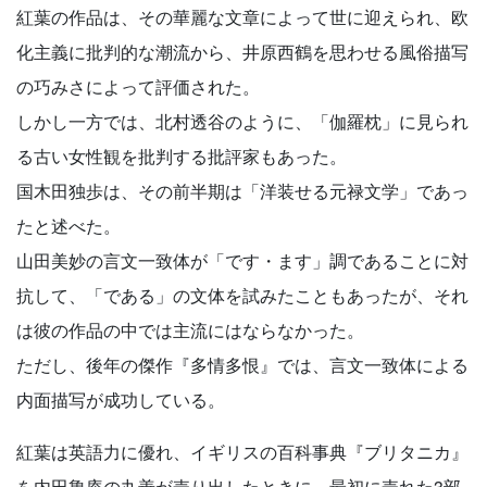
紅葉の作品は、その華麗な文章によって世に迎えられ、欧
化主義に批判的な潮流から、井原西鶴を思わせる風俗描写
の巧みさによって評価された。
しかし一方では、北村透谷のように、「伽羅枕」に見られ
る古い女性観を批判する批評家もあった。
国木田独歩は、その前半期は「洋装せる元禄文学」であっ
たと述べた。
山田美妙の言文一致体が「です・ます」調であることに対
抗して、「である」の文体を試みたこともあったが、それ
は彼の作品の中では主流にはならなかった。
ただし、後年の傑作『多情多恨』では、言文一致体による
内面描写が成功している。
紅葉は英語力に優れ、イギリスの百科事典『ブリタニカ』
を内田魯庵の丸善が売り出したときに、最初に売れた3部