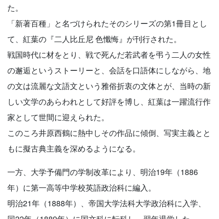
た。
「新著百種」と名づけられたそのシリーズの第1冊目とし
て、紅葉の『二人比丘尼 色懺悔』が刊行された。
戦国時代に材をとり、戦で死んだ若武者を弔う二人の女性
の邂逅というストーリーと、会話を口語体にしながら、地
の文は流麗な文語文という雅俗折衷の文体とが、当時の新
しい文学のあらわれとして好評を博し、紅葉は一躍流行作
家として世間に迎えられた。
このころ井原西鶴に熱中しその作品に傾倒、写実主義とと
もに擬古典主義を深めるようになる。
一方、大学予備門の学制改革により、明治19年（1886
年）に第一高等中学校英語政治科に編入。
明治21年（1888年）、帝国大学法科大学政治科に入学、
同22年（1889年）に国文科に転科し、翌年退学した。