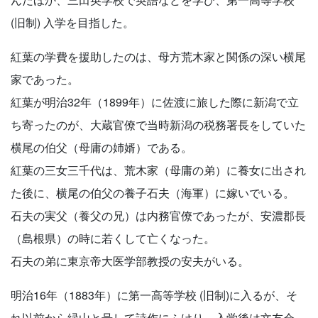
(旧制) 入学を目指した。
紅葉の学費を援助したのは、母方荒木家と関係の深い横尾
家であった。
紅葉が明治32年（1899年）に佐渡に旅した際に新潟で立
ち寄ったのが、大蔵官僚で当時新潟の税務署長をしていた
横尾の伯父（母庸の姉婿）である。
紅葉の三女三千代は、荒木家（母庸の弟）に養女に出され
た後に、横尾の伯父の養子石夫（海軍）に嫁いでいる。
石夫の実父（養父の兄）は内務官僚であったが、安濃郡長
（島根県）の時に若くして亡くなった。
石夫の弟に東京帝大医学部教授の安夫がいる。
明治16年（1883年）に第一高等学校 (旧制)に入るが、そ
れ以前から緑山と号して詩作にふけり、入学後は文友会、