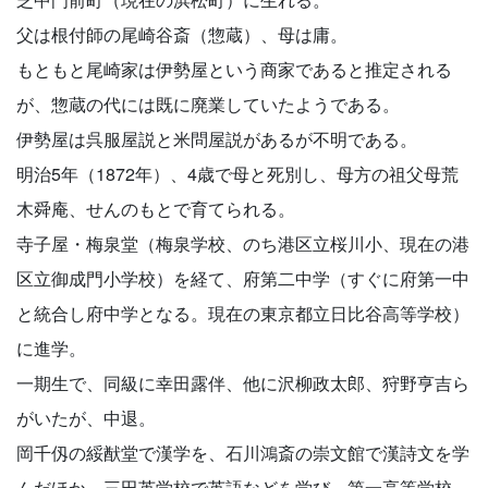
父は根付師の尾崎谷斎（惣蔵）、母は庸。
もともと尾崎家は伊勢屋という商家であると推定される
が、惣蔵の代には既に廃業していたようである。
伊勢屋は呉服屋説と米問屋説があるが不明である。
明治5年（1872年）、4歳で母と死別し、母方の祖父母荒
木舜庵、せんのもとで育てられる。
寺子屋・梅泉堂（梅泉学校、のち港区立桜川小、現在の港
区立御成門小学校）を経て、府第二中学（すぐに府第一中
と統合し府中学となる。現在の東京都立日比谷高等学校）
に進学。
一期生で、同級に幸田露伴、他に沢柳政太郎、狩野亨吉ら
がいたが、中退。
岡千仭の綏猷堂で漢学を、石川鴻斎の崇文館で漢詩文を学
んだほか、三田英学校で英語などを学び、第一高等学校