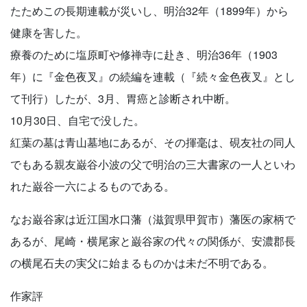
たためこの長期連載が災いし、明治32年（1899年）から
健康を害した。
療養のために塩原町や修禅寺に赴き、明治36年（1903
年）に『金色夜叉』の続編を連載（『続々金色夜叉』とし
て刊行）したが、3月、胃癌と診断され中断。
10月30日、自宅で没した。
紅葉の墓は青山墓地にあるが、その揮毫は、硯友社の同人
でもある親友巌谷小波の父で明治の三大書家の一人といわ
れた巌谷一六によるものである。
なお巌谷家は近江国水口藩（滋賀県甲賀市）藩医の家柄で
あるが、尾崎・横尾家と巌谷家の代々の関係が、安濃郡長
の横尾石夫の実父に始まるものかは未だ不明である。
作家評