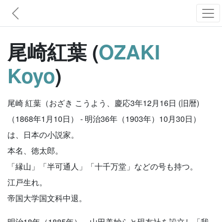
尾崎紅葉 (
OZAKI
Koyo
)
尾崎 紅葉（おざき こうよう、慶応3年12月16日 (旧暦)
（1868年1月10日） - 明治36年（1903年）10月30日）
は、日本の小説家。
本名、徳太郎。
「縁山」「半可通人」「十千万堂」などの号も持つ。
江戸生れ。
帝国大学国文科中退。
明治18年（1885年）、山田美妙らと硯友社を設立し「我