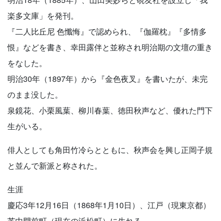
楽多文庫」を発刊。
『二人比丘尼 色懺悔』で認められ、『伽羅枕』『多情多
恨』などを書き、幸田露伴と並称され明治期の文壇の重き
をなした。
明治30年（1897年）から『金色夜叉』を書いたが、未完
のまま没した。
泉鏡花、小栗風葉、柳川春葉、徳田秋声など、優れた門下
生がいる。
俳人としても角田竹冷らとともに、秋声会を興し正岡子規
と並んで新派と称された。
生涯
慶応3年12月16日（1868年1月10日）、江戸（現東京都）
芝中門前町（現在の浜松町）に生れる。