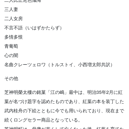
三人妻
二人女房
不言不語（いはずかたらず）
多情多恨
青葡萄
心の闇
名曲クレーツェロワ（トルストイ、小西増太郎共訳）
その他
芝神明榮太樓の銘菓「江の嶋」最中は、明治35年2月に紅
葉が名づけ題字を認めたものであり、紅葉の本を装丁した
武内桂舟の下絵とともに今でも用いられており、現在まで
続くロングセラー商品となっている。
芝神明町は、母庸が若くして亡くなった後、紅葉を育てた