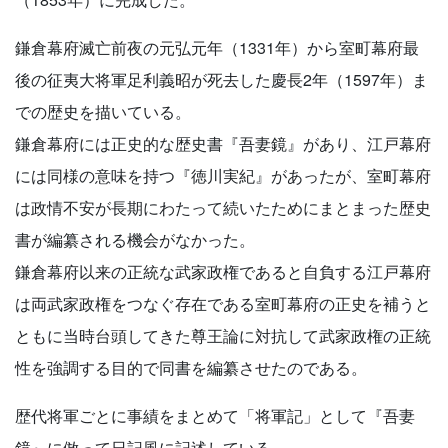
鎌倉幕府滅亡前夜の元弘元年（1331年）から室町幕府最
後の征夷大将軍足利義昭が死去した慶長2年（1597年）ま
での歴史を描いている。
鎌倉幕府には正史的な歴史書『吾妻鏡』があり、江戸幕府
には同様の意味を持つ『徳川実紀』があったが、室町幕府
は政情不安が長期にわたって続いたためにまとまった歴史
書が編纂される機会がなかった。
鎌倉幕府以来の正統な武家政権であると自負する江戸幕府
は両武家政権をつなぐ存在である室町幕府の正史を補うと
ともに当時台頭してきた尊王論に対抗して武家政権の正統
性を強調する目的で同書を編纂させたのである。
歴代将軍ごとに事績をまとめて「将軍記」として『吾妻
鏡』に倣って日記風に記述している。