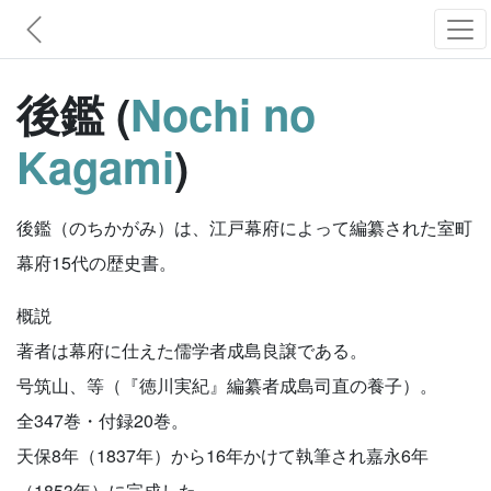
後鑑 (
Nochi no
Kagami
)
後鑑（のちかがみ）は、江戸幕府によって編纂された室町
幕府15代の歴史書。
概説
著者は幕府に仕えた儒学者成島良譲である。
号筑山、等（『徳川実紀』編纂者成島司直の養子）。
全347巻・付録20巻。
天保8年（1837年）から16年かけて執筆され嘉永6年
（1853年）に完成した。