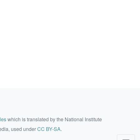
les
which is translated by the National Institute
edia, used under
CC BY-SA
.