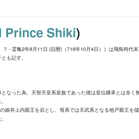
l Prince Shiki
)
？ - 霊亀2年8月11日 (旧暦)（716年10月4日））は飛鳥
子とも記す。
事となった為、天智天皇系皇族であった彼は皇位継承とは全く
た。
皇の娘井上内親王を后とし、母系では天武系となる他戸親王を
た。
。