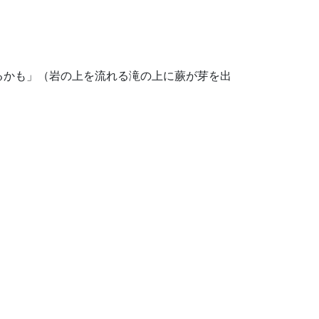
るかも」（岩の上を流れる滝の上に蕨が芽を出