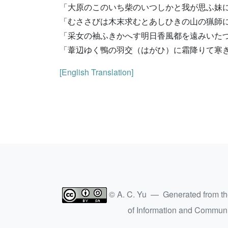
「大原のこのいち柴のいつしかと我が思ふ妹
「むささびは木末求むとあしひきの山の猟師
「采女の袖ふきかへす明日香風都を遠みいた
「葦辺ゆく鴨の羽交（はがひ）に霜降りて寒
[English Translation]
© A. C. Yu — Generated from t
of Information and Commun