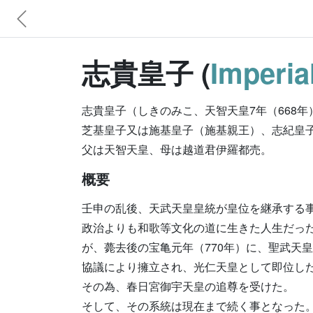
志貴皇子 (
Imperia
志貴皇子（しきのみこ、天智天皇7年（668年）
芝基皇子又は施基皇子（施基親王）、志紀皇
父は天智天皇、母は越道君伊羅都売。
概要
壬申の乱後、天武天皇皇統が皇位を継承する
政治よりも和歌等文化の道に生きた人生だっ
が、薨去後の宝亀元年（770年）に、聖武天
協議により擁立され、光仁天皇として即位し
その為、春日宮御宇天皇の追尊を受けた。
そして、その系統は現在まで続く事となった