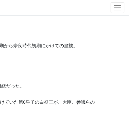
時代末期から奈良時代初期にかけての皇族。
無縁だった。
儲けていた第6皇子の白壁王が、大臣、参議らの