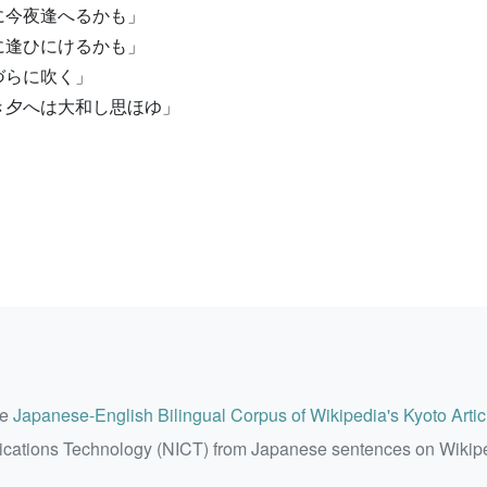
に今夜逢へるかも」
に逢ひにけるかも」
づらに吹く」
き夕へは大和し思ほゆ」
he
Japanese-English Bilingual Corpus of Wikipedia's Kyoto Artic
ications Technology (NICT) from Japanese sentences on Wikip