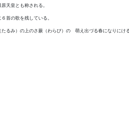
田原天皇とも称される。
に６首の歌を残している。
（たるみ）の上のさ蕨（わらび）の 萌え出づる春になりにけ