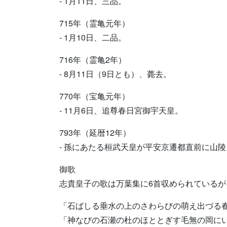
- 1月11日、三品。
715年（霊亀元年）
- 1月10日、二品。
716年（霊亀2年）
- 8月11日（9日とも）、薨去。
770年（宝亀元年）
- 11月6日、追尊春日宮御宇天皇。
793年（延暦12年）
- 孫にあたる桓武天皇が平安京遷都直前に山
御歌
志貴皇子の歌は万葉集に6首収められている
「石ばしる垂水の上のさわらびの萌え出づる
「神なびの石瀬の杜のほととぎす毛無の岡に