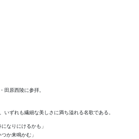
陵・田原西陵に参拝。
が、いずれも繊細な美しさに満ち溢れる名歌である。
春になりにけるかも」
いつか来鳴かむ」