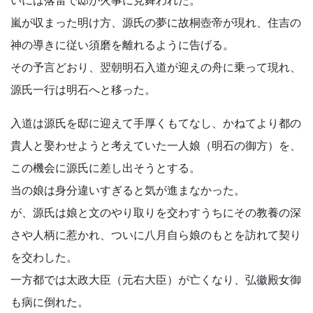
嵐が収まった明け方、源氏の夢に故桐壺帝が現れ、住吉の
神の導きに従い須磨を離れるように告げる。
その予言どおり、翌朝明石入道が迎えの舟に乗って現れ、
源氏一行は明石へと移った。
入道は源氏を邸に迎えて手厚くもてなし、かねてより都の
貴人と娶わせようと考えていた一人娘（明石の御方）を、
この機会に源氏に差し出そうとする。
当の娘は身分違いすぎると気が進まなかった。
が、源氏は娘と文のやり取りを交わすうちにその教養の深
さや人柄に惹かれ、ついに八月自ら娘のもとを訪れて契り
を交わした。
一方都では太政大臣（元右大臣）が亡くなり、弘徽殿女御
も病に倒れた。