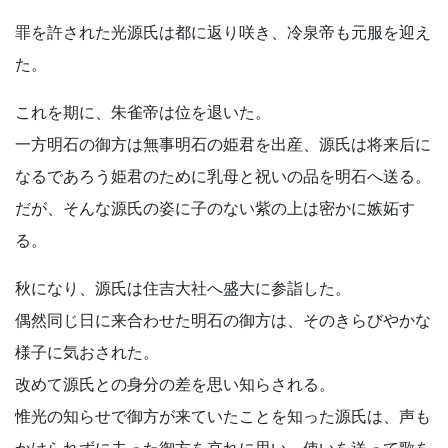
罪を許された光源氏は都に返り咲き、冷泉帝も元服を迎え
た。
これを期に、朱雀帝は位を退いた。
一方明石の御方は無事明石の姫君を出産、源氏は将来后に
なるであろう姫君のために乳母と祝いの品を明石へ送る。
だが、そんな源氏の姿に子のない紫の上は密かに嫉妬す
る。
秋になり、源氏は住吉大社へ盛大に参詣した。
偶然同じ日に来合わせた明石の御方は、そのきらびやかな
様子に気おされた。
改めて源氏との身分の差を思い知らされる。
惟光の知らせで御方が来ていたことを知った源氏は、声も
かけられずに去った御方を哀れに思い、使いを送って歌を