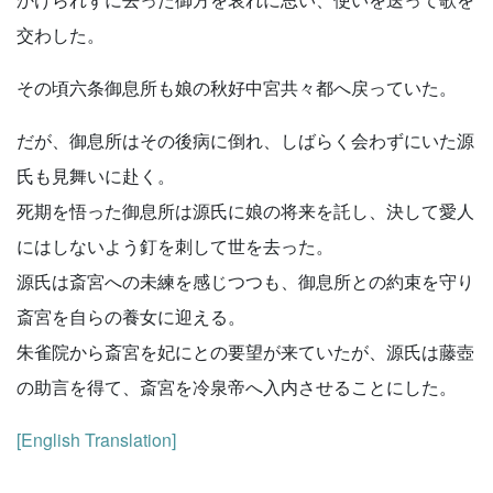
交わした。
その頃六条御息所も娘の秋好中宮共々都へ戻っていた。
だが、御息所はその後病に倒れ、しばらく会わずにいた源
氏も見舞いに赴く。
死期を悟った御息所は源氏に娘の将来を託し、決して愛人
にはしないよう釘を刺して世を去った。
源氏は斎宮への未練を感じつつも、御息所との約束を守り
斎宮を自らの養女に迎える。
朱雀院から斎宮を妃にとの要望が来ていたが、源氏は藤壺
の助言を得て、斎宮を冷泉帝へ入内させることにした。
[English Translation]