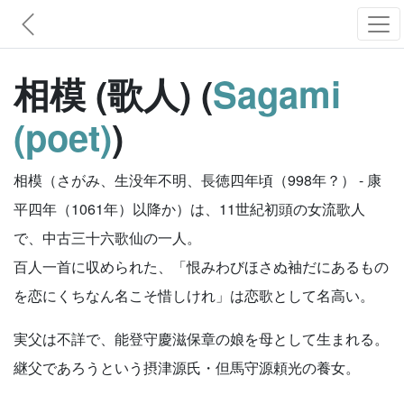
相模 (歌人) (
Sagami
(poet)
)
相模（さがみ、生没年不明、長徳四年頃（998年？） - 康
平四年（1061年）以降か）は、11世紀初頭の女流歌人
で、中古三十六歌仙の一人。
百人一首に収められた、「恨みわびほさぬ袖だにあるもの
を恋にくちなん名こそ惜しけれ」は恋歌として名高い。
実父は不詳で、能登守慶滋保章の娘を母として生まれる。
継父であろうという摂津源氏・但馬守源頼光の養女。