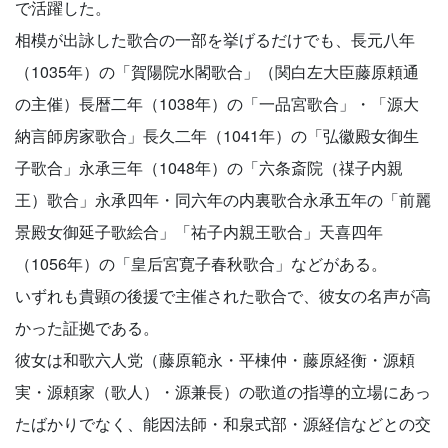
で活躍した。
相模が出詠した歌合の一部を挙げるだけでも、長元八年
（1035年）の「賀陽院水閣歌合」（関白左大臣藤原頼通
の主催）長暦二年（1038年）の「一品宮歌合」・「源大
納言師房家歌合」長久二年（1041年）の「弘徽殿女御生
子歌合」永承三年（1048年）の「六条斎院（禖子内親
王）歌合」永承四年・同六年の内裏歌合永承五年の「前麗
景殿女御延子歌絵合」「祐子内親王歌合」天喜四年
（1056年）の「皇后宮寛子春秋歌合」などがある。
いずれも貴顕の後援で主催された歌合で、彼女の名声が高
かった証拠である。
彼女は和歌六人党（藤原範永・平棟仲・藤原経衡・源頼
実・源頼家（歌人）・源兼長）の歌道の指導的立場にあっ
たばかりでなく、能因法師・和泉式部・源経信などとの交