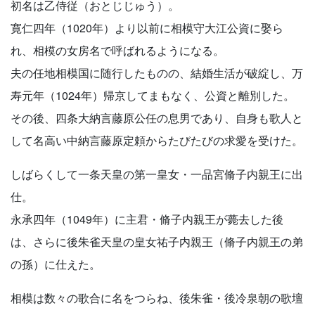
初名は乙侍従（おとじじゅう）。
寛仁四年（1020年）より以前に相模守大江公資に娶ら
れ、相模の女房名で呼ばれるようになる。
夫の任地相模国に随行したものの、結婚生活が破綻し、万
寿元年（1024年）帰京してまもなく、公資と離別した。
その後、四条大納言藤原公任の息男であり、自身も歌人と
して名高い中納言藤原定頼からたびたびの求愛を受けた。
しばらくして一条天皇の第一皇女・一品宮脩子内親王に出
仕。
永承四年（1049年）に主君・脩子内親王が薨去した後
は、さらに後朱雀天皇の皇女祐子内親王（脩子内親王の弟
の孫）に仕えた。
相模は数々の歌合に名をつらね、後朱雀・後冷泉朝の歌壇