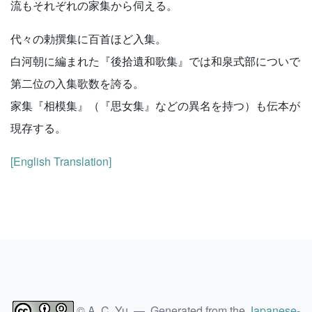
流もそれぞれの家集から伺える。
代々の勅撰集に百首ほど入集。
白河朝に編まれた『後拾遺和歌集』では和泉式部についで
第二位の入集歌数を誇る。
家集『相模集』（『思女集』などの異名を持つ）も伝本が
現存する。
[English Translation]
© A. C. Yu — Generated from the
Japanese-