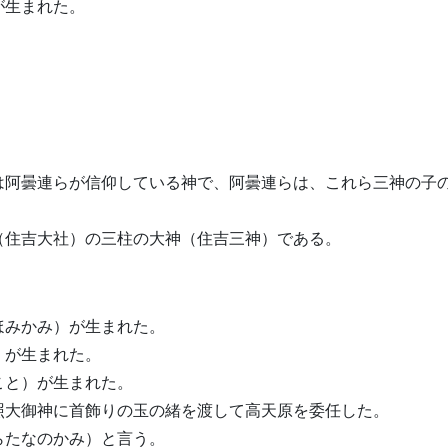
が生まれた。
は阿曇連らが信仰している神で、阿曇連らは、これら三神の子
（住吉大社）の三柱の大神（住吉三神）である。
ほみかみ）が生まれた。
）が生まれた。
こと）が生まれた。
照大御神に首飾りの玉の緒を渡して高天原を委任した。
らたなのかみ）と言う。