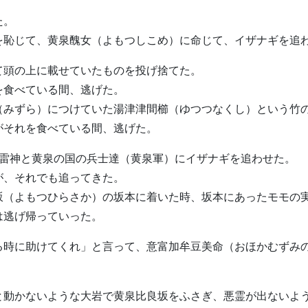
た。
を恥じて、黄泉醜女（よもつしこめ）に命じて、イザナギを追
て頭の上に載せていたものを投げ捨てた。
を食べている間、逃げた。
（みずら）につけていた湯津津間櫛（ゆつつなくし）という竹
がそれを食べている間、逃げた。
の雷神と黄泉の国の兵士達（黄泉軍）にイザナギを追わせた。
が、それでも追ってきた。
坂（よもつひらさか）の坂本に着いた時、坂本にあったモモの実
は逃げ帰っていった。
る時に助けてくれ」と言って、意富加牟豆美命（おほかむずみ
と動かないような大岩で黄泉比良坂をふさぎ、悪霊が出ないよ