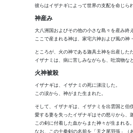
彼らはイザナギによって世界の支配を命じら
神産み
大八洲国およびその他の小さな島々を産み終
ここで産まれる神は、家宅六神および風の神
ところが、火の神である迦具土神を出産した
イザナミは、病に苦しみながらも、吐瀉物な
火神被殺
イザナギは、イザナミの死に涕泣した。
この涙から、神がまた生まれた。
そして、イザナギは、イザナミを出雲国と伯伎
愛する妻を失ったイザナギはその怒りから、
この剣に付着した血からまた神々が生まれる
なお、この十拳剣の名前を「天之尾羽張」（