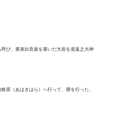
も呼び、黄泉比良坂を塞いだ大岩を道返之大神
波岐原（あはきはら）へ行って、禊を行った。