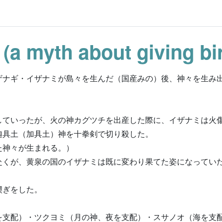
(a myth about giving bir
ザナギ・イザナミが島々を生んだ（国産みの）後、神々を生み
していったが、火の神カグツチを出産した際に、イザナミは火
迦具土（加具土）神を十拳剣で切り殺した。
た神々が生まれる。）
赴くが、黄泉の国のイザナミは既に変わり果てた姿になってい
禊ぎをした。
を支配）・ツクヨミ（月の神、夜を支配）・スサノオ（海を支