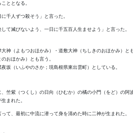
ることとなる。
日に千人ずつ殺そう」と言った。
決して滅びないよう、一日に千五百人生ませよう」と言った。
津大神（よもつおほかみ）・道敷大神（ちしきのおほかみ）と
とのおほかみ）とも言う。
賦夜坂（いふやのさか；現島根県東出雲町）としている。
に、竺紫（つくし）の日向（ひむか）の橘の小門（をど）の阿
が生まれた。
言って、最初に中流に潜って身を清めた時に二神が生まれた。
。