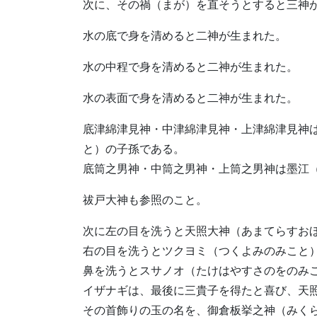
次に、その禍（まが）を直そうとすると三神
水の底で身を清めると二神が生まれた。
水の中程で身を清めると二神が生まれた。
水の表面で身を清めると二神が生まれた。
底津綿津見神・中津綿津見神・上津綿津見神
と）の子孫である。
底筒之男神・中筒之男神・上筒之男神は墨江
祓戸大神も参照のこと。
次に左の目を洗うと天照大神（あまてらすお
右の目を洗うとツクヨミ（つくよみのみこと
鼻を洗うとスサノオ（たけはやすさのをのみ
イザナギは、最後に三貴子を得たと喜び、天
その首飾りの玉の名を、御倉板挙之神（みく