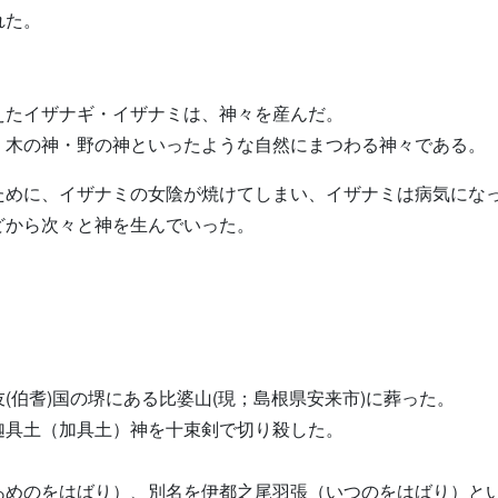
れた。
えたイザナギ・イザナミは、神々を産んだ。
・木の神・野の神といったような自然にまつわる神々である。
ために、イザナミの女陰が焼けてしまい、イザナミは病気にな
どから次々と神を生んでいった。
(伯耆)国の堺にある比婆山(現；島根県安来市)に葬った。
迦具土（加具土）神を十束剣で切り殺した。
。
あめのをはばり）、別名を伊都之尾羽張（いつのをはばり）と