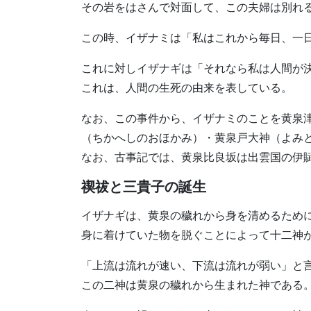
その岩をはさんで対面して、この夫婦は別れ
この時、イザナミは「私はこれから毎日、一
これに対しイザナギは「それなら私は人間が
これは、人間の生死の由来を表している。
なお、この事件から、イザナミのことを黄泉
（ちかへしのおほかみ）・黄泉戸大神（よみ
なお、古事記では、黄泉比良坂は出雲国の伊
禊祓と三貴子の誕生
イザナギは、黄泉の穢れから身を清めるため
身に着けていた物を脱ぐことによって十二神
「上流は流れが速い、下流は流れが弱い」と
この二神は黄泉の穢れから生まれた神である