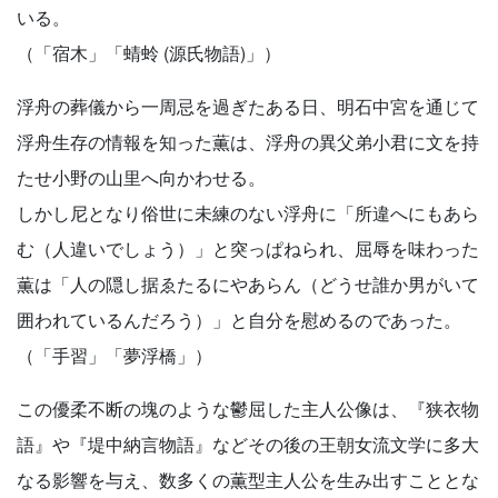
いる。
（「宿木」「蜻蛉 (源氏物語)」）
浮舟の葬儀から一周忌を過ぎたある日、明石中宮を通じて
浮舟生存の情報を知った薫は、浮舟の異父弟小君に文を持
たせ小野の山里へ向かわせる。
しかし尼となり俗世に未練のない浮舟に「所違へにもあら
む（人違いでしょう）」と突っぱねられ、屈辱を味わった
薫は「人の隠し据ゑたるにやあらん（どうせ誰か男がいて
囲われているんだろう）」と自分を慰めるのであった。
（「手習」「夢浮橋」）
この優柔不断の塊のような鬱屈した主人公像は、『狭衣物
語』や『堤中納言物語』などその後の王朝女流文学に多大
なる影響を与え、数多くの薫型主人公を生み出すこととな