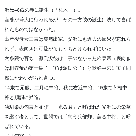
源氏48歳の春に誕生（「柏木」）。
産養が盛大に行われるが、その一方彼の誕生は決して喜ば
れたものではなかった。
出産後母女三宮は突然出家、父源氏も過去の因果が忘れら
れず、表向きは可愛がるもうちとけられずにいた。
六条院で育ち、源氏没後は、子のなかった冷泉帝（表向き
は桐壺帝の第十皇子、実は源氏の子）と秋好中宮に実子同
然にかわいがられ育つ。
14歳で元服、二月に中将、秋に右近中将、19歳で宰相中
将と順調に昇進。
幼馴染の匂宮と並び、「光る君」と呼ばれた光源氏の栄華
を継ぐ者として、世間では「匂う兵部卿、薫る中将」と呼
ばれている。
（「匂宮」）