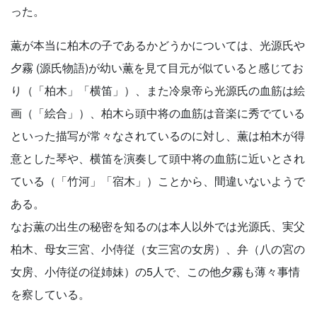
った。
薫が本当に柏木の子であるかどうかについては、光源氏や
夕霧 (源氏物語)が幼い薫を見て目元が似ていると感じてお
り（「柏木」「横笛」）、また冷泉帝ら光源氏の血筋は絵
画（「絵合」）、柏木ら頭中将の血筋は音楽に秀でている
といった描写が常々なされているのに対し、薫は柏木が得
意とした琴や、横笛を演奏して頭中将の血筋に近いとされ
ている（「竹河」「宿木」）ことから、間違いないようで
ある。
なお薫の出生の秘密を知るのは本人以外では光源氏、実父
柏木、母女三宮、小侍従（女三宮の女房）、弁（八の宮の
女房、小侍従の従姉妹）の5人で、この他夕霧も薄々事情
を察している。