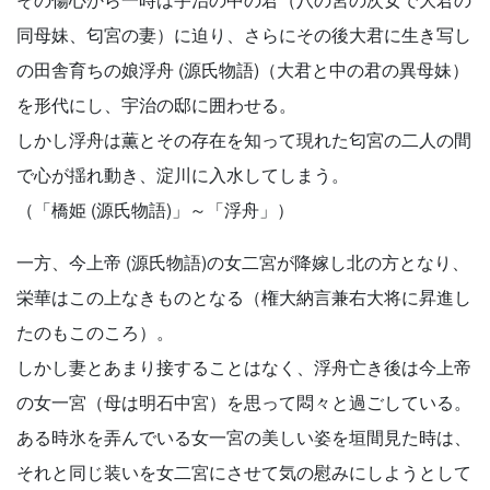
同母妹、匂宮の妻）に迫り、さらにその後大君に生き写し
の田舎育ちの娘浮舟 (源氏物語)（大君と中の君の異母妹）
を形代にし、宇治の邸に囲わせる。
しかし浮舟は薫とその存在を知って現れた匂宮の二人の間
で心が揺れ動き、淀川に入水してしまう。
（「橋姫 (源氏物語)」～「浮舟」）
一方、今上帝 (源氏物語)の女二宮が降嫁し北の方となり、
栄華はこの上なきものとなる（権大納言兼右大将に昇進し
たのもこのころ）。
しかし妻とあまり接することはなく、浮舟亡き後は今上帝
の女一宮（母は明石中宮）を思って悶々と過ごしている。
ある時氷を弄んでいる女一宮の美しい姿を垣間見た時は、
それと同じ装いを女二宮にさせて気の慰みにしようとして