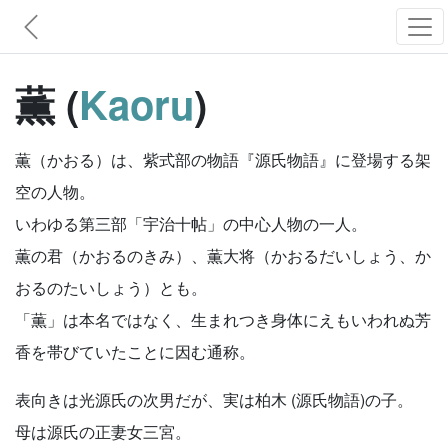
薫 (
Kaoru
)
薫（かおる）は、紫式部の物語『源氏物語』に登場する架
空の人物。
いわゆる第三部「宇治十帖」の中心人物の一人。
薫の君（かおるのきみ）、薫大将（かおるだいしょう、か
おるのたいしょう）とも。
「薫」は本名ではなく、生まれつき身体にえもいわれぬ芳
香を帯びていたことに因む通称。
表向きは光源氏の次男だが、実は柏木 (源氏物語)の子。
母は源氏の正妻女三宮。