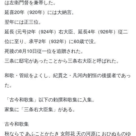
は左衛門督を兼帯した。
延喜20年（920年）には大納言。
翌年には正三位。
延長 (元号)2年（924年）右大臣、延長4年（926年）従二
位に至り、承平2年（932年）に60歳で没。
死後の8月10日従一位を追贈された。
三条に邸宅があったことから三条右大臣と呼ばれた。
和歌・管絃をよくし、紀貫之・凡河内躬恒の後援者であっ
た。
「古今和歌集」以下の勅撰和歌集に入集。
家集に「三条右大臣集」がある。
古今和歌集
秋ならで あふことかたき 女郎花 天の河原に おひぬものゆ