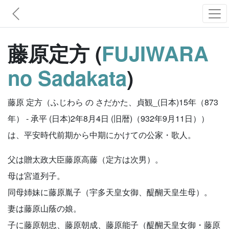
藤原定方 (
FUJIWARA
no Sadakata
)
藤原 定方（ふじわら の さだかた、貞観_(日本)15年（873
年） - 承平 (日本)2年8月4日 (旧暦)（932年9月11日））
は、平安時代前期から中期にかけての公家・歌人。
父は贈太政大臣藤原高藤（定方は次男）。
母は宮道列子。
同母姉妹に藤原胤子（宇多天皇女御、醍醐天皇生母）。
妻は藤原山蔭の娘。
子に藤原朝忠、藤原朝成、藤原能子（醍醐天皇女御・藤原