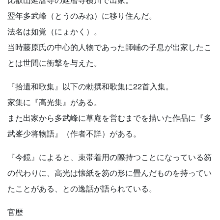
翌年多武峰（とうのみね）に移り住んだ。
法名は如覚（にょかく）。
当時藤原氏の中心的人物であった師輔の子息が出家したこ
とは世間に衝撃を与えた。
『拾遺和歌集』以下の勅撰和歌集に22首入集。
家集に『高光集』がある。
また出家から多武峰に草庵を営むまでを描いた作品に『多
武峯少将物語』（作者不詳）がある。
『今鏡』によると、束帯着用の際持つことになっている笏
の代わりに、高光は懐紙を笏の形に畳んだものを持ってい
たことがある、との逸話が語られている。
官歴