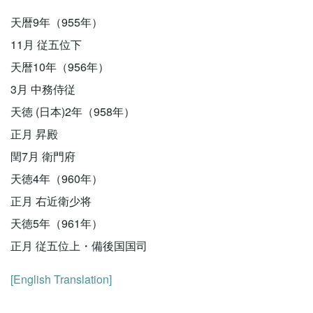
天暦9年（955年）
11月 従五位下
天暦10年（956年）
3月 中務侍従
天徳 (日本)2年（958年）
正月 昇殿
閏7月 衛門府
天徳4年（960年）
正月 右近衛少将
天徳5年（961年）
正月 従五位上・備後国国司
[English Translation]