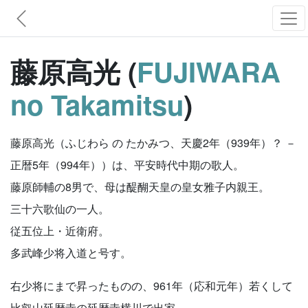
藤原高光 (
FUJIWARA
no Takamitsu
)
藤原高光（ふじわら の たかみつ、天慶2年（939年）？ －
正暦5年（994年））は、平安時代中期の歌人。
藤原師輔の8男で、母は醍醐天皇の皇女雅子内親王。
三十六歌仙の一人。
従五位上・近衛府。
多武峰少将入道と号す。
右少将にまで昇ったものの、961年（応和元年）若くして
比叡山延暦寺の延暦寺横川で出家。