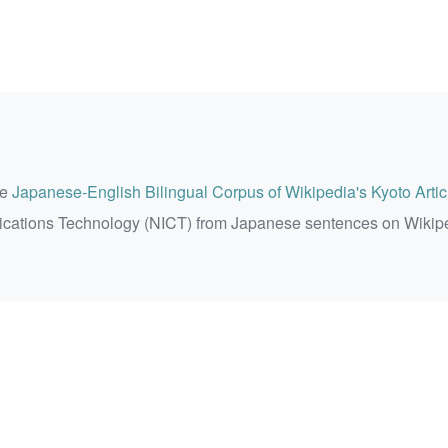
he
Japanese-English Bilingual Corpus of Wikipedia's Kyoto Artic
ications Technology (NICT) from Japanese sentences on Wikip