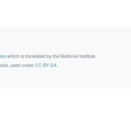
les
which is translated by the National Institute
edia, used under
CC BY-SA
.