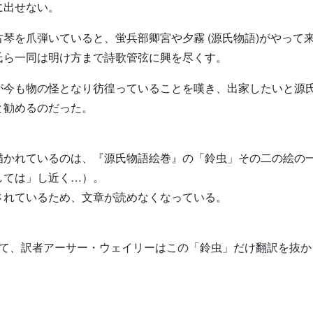
に出せない。
琴を爪弾いていると、蛍兵部卿宮や夕霧 (源氏物語)がやって
氏ら一同は明け方まで詩歌管弦に興を尽くす。
が今も物の怪となり彷徨っていることを嘆き、出家したいと源
と勧めるのだった。
描かれているのは、『源氏物語絵巻』の「鈴虫」その二の絵の
しては」し近く…）。
されているため、文章が読めなくなっている。
njiにおいて、訳者アーサー・ウェイリーはこの「鈴虫」だけ翻訳を抜