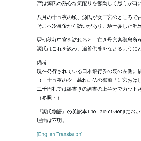
宮は源氏の熱心な気配りを鬱陶しく思うが口
八月の十五夜の頃、源氏が女三宮のところで古
そこへ冷泉帝から誘いがあり、馳せ参じた源
翌朝秋好中宮を訪れると、亡き母六条御息所
源氏はこれを諌め、追善供養をなさるように
備考
現在発行されている日本銀行券の裏の左側に
（「十五夜の夕」暮れに仏の御前「に宮おは
二千円札では縦書きの詞書の上半分でカット
（参照：）
『源氏物語』の英訳本The Tale of Ge
理由は不明。
[English Translation]