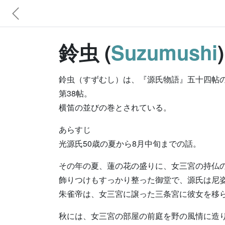
鈴虫 (
Suzumushi
鈴虫（すずむし）は、『源氏物語』五十四帖
第38帖。
横笛の並びの巻とされている。
あらすじ
光源氏50歳の夏から8月中旬までの話。
その年の夏、蓮の花の盛りに、女三宮の持仏
飾りつけもすっかり整った御堂で、源氏は尼
朱雀帝は、女三宮に譲った三条宮に彼女を移
秋には、女三宮の部屋の前庭を野の風情に造