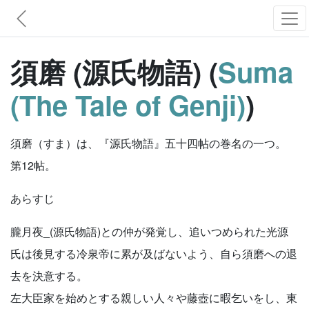
須磨 (源氏物語) (
Suma
(The Tale of Genji)
)
須磨（すま）は、『源氏物語』五十四帖の巻名の一つ。
第12帖。
あらすじ
朧月夜_(源氏物語)との仲が発覚し、追いつめられた光源
氏は後見する冷泉帝に累が及ばないよう、自ら須磨への退
去を決意する。
左大臣家を始めとする親しい人々や藤壺に暇乞いをし、東