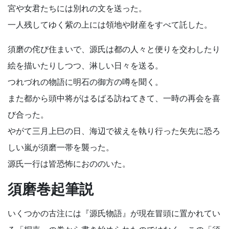
宮や女君たちには別れの文を送った。
一人残してゆく紫の上には領地や財産をすべて託した。
須磨の侘び住まいで、源氏は都の人々と便りを交わしたり
絵を描いたりしつつ、淋しい日々を送る。
つれづれの物語に明石の御方の噂を聞く。
また都から頭中将がはるばる訪ねてきて、一時の再会を喜
び合った。
やがて三月上巳の日、海辺で祓えを執り行った矢先に恐ろ
しい嵐が須磨一帯を襲った。
源氏一行は皆恐怖におののいた。
須磨巻起筆説
いくつかの古注には『源氏物語』が現在冒頭に置かれてい