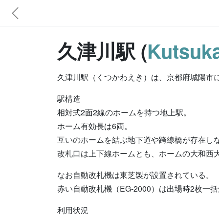
久津川駅 (
Kutsuka
久津川駅（くつかわえき）は、京都府城陽市
駅構造
相対式2面2線のホームを持つ地上駅。
ホーム有効長は6両。
互いのホームを結ぶ地下道や跨線橋が存在し
改札口は上下線ホームとも、ホームの大和西
なお自動改札機は東芝製が設置されている。
赤い自動改札機（EG-2000）は出場時2枚一括処
利用状況