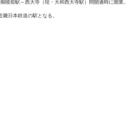
道桃山御陵前駅～西大寺（現・大和西大寺駅）間開通時に開業。
より近畿日本鉄道の駅となる。
。