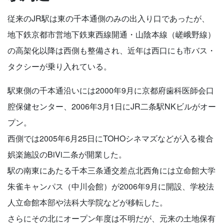
従来のJR駅は東の千本通側のみの出入り口であったが、
地下鉄京都市営地下鉄東西線開通・山陰本線（嵯峨野線）
の高架化以降は西側も整備され、近年は西口にも市バス・
タクシーが乗り入れている。
駅東側の千本通沿いには2000年9月に京都府歯科医師会口
腔保健センター、2006年3月1日にJR二条駅NKビルがオー
プン。
西側では2005年6月25日にTOHOシネマズなどが入る複合
娯楽施設のBiVi二条が開業した。
駅の南東にあたる千本三条通交差点北西角には立命館大学
朱雀キャンパス（中川会館）が2006年9月に開設、学校法
人立命館本部や法科大学院などが移転した。
さらにその北にオープン年度は不明だが、元来の土地保有