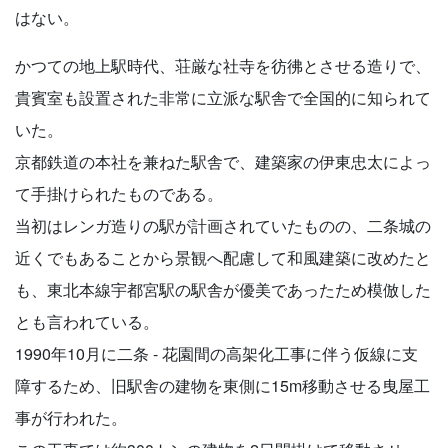
はない。
かつての地上駅時代、荘厳な社寺を彷彿とさせる造りで、
貴賓室も設置された非常に立派な駅舎で全国的に知られて
いた。
京都鉄道の本社を兼ねた駅舎で、建築家の伊東忠太によっ
て手掛けられたものである。
当初はレンガ造りの駅が計画されていたものの、二条城の
近くでもあることから景観へ配慮して和風建築に改めたと
も、東北本線宇都宮駅の駅舎が優美であったため模倣した
とも言われている。
1990年10月に二条 - 花園間の高架化工事に伴う仮線に支
障するため、旧駅舎の建物を東側に15m移動させる曳屋工
事が行われた。