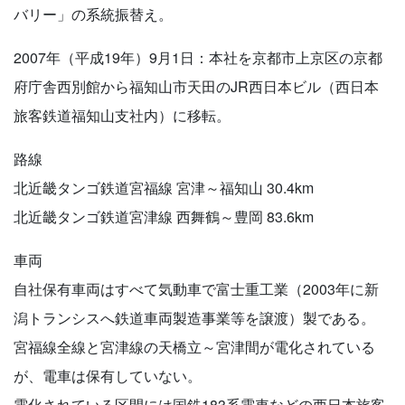
バリー」の系統振替え。
2007年（平成19年）9月1日：本社を京都市上京区の京都
府庁舎西別館から福知山市天田のJR西日本ビル（西日本
旅客鉄道福知山支社内）に移転。
路線
北近畿タンゴ鉄道宮福線 宮津～福知山 30.4km
北近畿タンゴ鉄道宮津線 西舞鶴～豊岡 83.6km
車両
自社保有車両はすべて気動車で富士重工業（2003年に新
潟トランシスへ鉄道車両製造事業等を譲渡）製である。
宮福線全線と宮津線の天橋立～宮津間が電化されている
が、電車は保有していない。
電化されている区間には国鉄183系電車などの西日本旅客