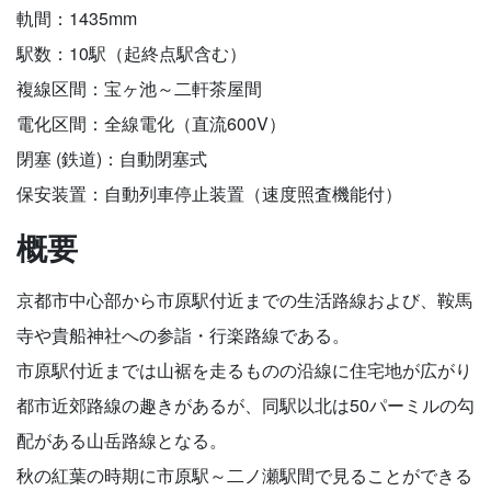
軌間：1435mm
駅数：10駅（起終点駅含む）
複線区間：宝ヶ池～二軒茶屋間
電化区間：全線電化（直流600V）
閉塞 (鉄道)：自動閉塞式
保安装置：自動列車停止装置（速度照査機能付）
概要
京都市中心部から市原駅付近までの生活路線および、鞍馬
寺や貴船神社への参詣・行楽路線である。
市原駅付近までは山裾を走るものの沿線に住宅地が広がり
都市近郊路線の趣きがあるが、同駅以北は50パーミルの勾
配がある山岳路線となる。
秋の紅葉の時期に市原駅～二ノ瀬駅間で見ることができる