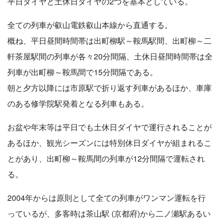
平日ダイヤと土休日ダイヤの2つを基本としている。
全ての列車が叡山電鉄叡山本線から直通する。
概ね、平日昼間時間帯は出町柳駅～鞍馬駅間、出町柳～二
軒茶屋駅間の列車が各々20分間隔、土休日昼間時間帯は全
列車が出町柳～鞍馬間で15分間隔である。
朝と夕方以降には市原駅で折り返す列車があるほか、車庫
のある修学院駅発着となる列車もある。
お盆や年末等は平日でも土休日ダイヤで運行されることが
あるほか、観光シーズンには特別休日ダイヤが組まれるこ
とがあり、出町柳～鞍馬間の列車が12分間隔で運転され
る。
2004年からは原則として全ての列車がワンマン運転を行
っているが、多客時は茶山駅 (京都府)から二ノ瀬駅あるい