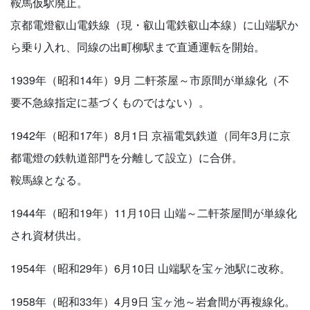
鞍馬仮駅廃止。
京都電燈叡山電鉄線（現・叡山電鉄叡山本線）に山端駅か
ら乗り入れ、同線の出町柳駅まで直通運転を開始。
1939年（昭和14年）9月 二軒茶屋～市原間が単線化（不
要不急線指定に基づくものではない）。
1942年（昭和17年）8月1日 京福電気鉄道（同年3月に京
都電燈の鉄軌道部門を分離して設立）に合併。
鞍馬線となる。
1944年（昭和19年）11月10日 山端～二軒茶屋間が単線化
され資材供出。
1954年（昭和29年）6月10日 山端駅を宝ヶ池駅に改称。
1958年（昭和33年）4月9日 宝ヶ池～岩倉間が再複線化。