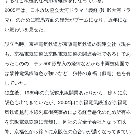
するなど積極的な利用者確保を行なっている。
2005年は、日本放送協会大河ドラマ「義経 (NHK大河ドラ
マ)」のために鞍馬方面の観光がブームになり、近年にな
い賑わいを見せた。
設立当時、京福電気鉄道が京阪電気鉄道の関連会社（現在
も、京福電気鉄道は京阪電気鉄道の関連会社である）であ
ったものの、デナ500形導入の経緯などから車両技術面で
は阪神電気鉄道色が強いなど、独特の京福（叡電）色を有
していた。
独立後、1989年の京阪鴨東線開業あたりから、徐々に京
阪色も出てきていたが、2002年に京福電気鉄道が京福電
気鉄道越前本線列車衝突事故による経営悪化のため所有株
を京阪電気鉄道に売却し、同社の完全子会社となって以
降、京福色から徐々に京阪色の色合いが濃くなってきてい