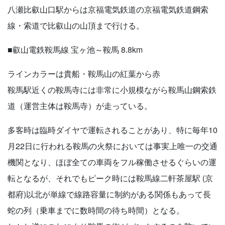
八瀬比叡山口駅からは京福電気鉄道の京福電気鉄道鋼索
線・索道で比叡山の山頂まで行ける。
■叡山電鉄鞍馬線 宝ヶ池～鞍馬 8.8km
ラインカラーは貴船・鞍馬山の紅葉から赤
鞍馬駅近くの鞍馬寺には非常に小規模ながら鞍馬山鋼索鉄
道（運営主体は鞍馬寺）が走っている。
多客時は臨時ダイヤで運転されることがあり、特に毎年10
月22日に行われる鞍馬の火祭においては事実上唯一の交通
機関となり、ほぼ全ての車両をフル稼働させるぐらいの運
転となるが、それでもピーク時には鞍馬線二軒茶屋駅 (京
都府)以北が単線で線路容量に制約がある関係もあって長
蛇の列（乗車までに数時間の待ち時間）となる。