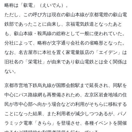
略称は「叡電」（えいでん）。
ただし、この呼び方は現在の叡山本線が京都電燈の叡山電
鉄部であったことに由来し、京福電気鉄道となったあと
も、叡山本線・鞍馬線の総称として一般に使われていた。
分社によって、略称が文字通り会社名の省略形となった。
なお、名古屋市に本社を置く家電量販店の「エイデン」は
旧社名の「栄電社」が由来であり叡山電鉄とは全く関係は
ない。
京都市営地下鉄烏丸線が国際会館駅まで延長され、同駅を
中心にバス路線網も再整備されため、左京区岩倉地域の住
民が市中心部へ向かう場合などの利用がそちらに移転する
ことになった結果、また利用者が減少しつつあるが、パノ
ラミック電車「きらら」を登場させ、各種イベントを開催