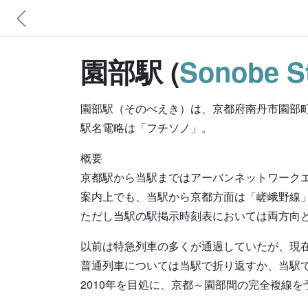
園部駅 (
Sonobe St
園部駅（そのべえき）は、京都府南丹市園部町
駅名電略は「フチソノ」。
概要
京都駅から当駅まではアーバンネットワーク
案内上でも、当駅から京都方面は「嵯峨野線
ただし当駅の駅掲示時刻表においては両方向
以前は特急列車の多くが通過していたが、現
普通列車については当駅で折り返すか、当駅
2010年を目処に、京都～園部間の完全複線