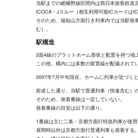
当駅までの嵯峨野線区間内は西日本旅客鉄道
ICOCA・Jスルー（相互利用可能ICカード
そのため、福知山方面行き列車内では当駅発
む）。
駅構造
2面4線のプラットホーム形状と配置を持つ地
この他、構内には多数の留置線が配備されて
2007年7月中旬現在、ホームに列車が近づく
前述した通り、当駅で普通列車（快速含む）
そのため、発着番線は一定していない。
発着番線の目安は以下の通り。
1番線は主に二条・京都方面行特急列車が使用
昼間時以外は京都方面行普通列車も発着する