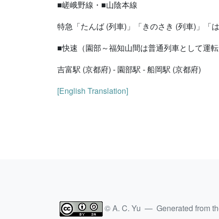
■嵯峨野線・■山陰本線
特急「たんば (列車)」「きのさき (列車)」「
■快速（園部～福知山間は普通列車として運転
吉富駅 (京都府) - 園部駅 - 船岡駅 (京都府)
[English Translation]
© A. C. Yu — Generated from t