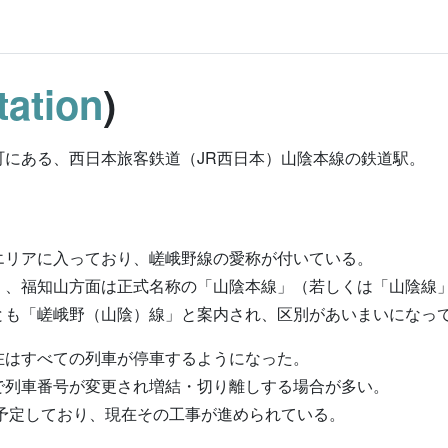
ation
)
にある、西日本旅客鉄道（JR西日本）山陰本線の鉄道駅。
エリアに入っており、嵯峨野線の愛称が付いている。
」、福知山方面は正式名称の「山陰本線」（若しくは「山陰線
とも「嵯峨野（山陰）線」と案内され、区別があいまいになっ
在はすべての列車が停車するようになった。
で列車番号が変更され増結・切り離しする場合が多い。
を予定しており、現在その工事が進められている。