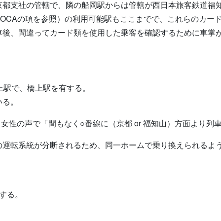
京都支社の管轄で、隣の船岡駅からは管轄が西日本旅客鉄道福
はICOCAの項を参照）の利用可能駅もここまでで、これらのカ
車後、間違ってカード類を使用した乗客を確認するために車掌
上駅で、橋上駅を有する。
いる。
と女性の声で「間もなく○番線に（京都 or 福知山）方面より
の運転系統が分断されるため、同一ホームで乗り換えられるよ
する。
。