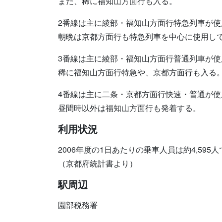
また、稀に福知山方面行も入る。
2番線は主に綾部・福知山方面行特急列車が使
朝晩は京都方面行も特急列車を中心に使用し
3番線は主に綾部・福知山方面行普通列車が使
稀に福知山方面行特急や、京都方面行も入る
4番線は主に二条・京都方面行快速・普通が使
昼間時以外は福知山方面行も発着する。
利用状況
2006年度の1日あたりの乗車人員は約4,595
（京都府統計書より）
駅周辺
園部税務署