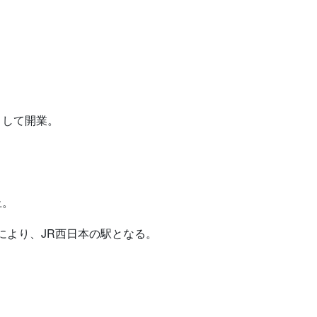
駅として開業。
。
止。
営化により、JR西日本の駅となる。