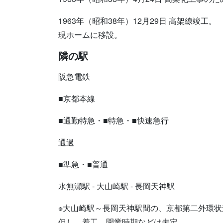
1963年（昭和38年）12月29日 高架線竣工。
現ホームに移設。
隣の駅
阪急電鉄
■京都本線
■通勤特急・■特急・■快速急行
通過
■準急・■普通
水無瀬駅 - 大山崎駅 - 長岡天神駅
※大山崎駅～長岡天神駅間の、京都第二外環
但し、着工、開業時期などは未定。