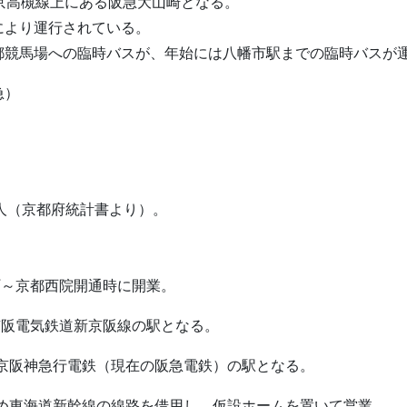
京高槻線上にある阪急大山崎となる。
により運行されている。
都競馬場への臨時バスが、年始には八幡市駅までの臨時バスが
急）
5人（京都府統計書より）。
槻町～京都西院開通時に開業。
り京阪電気鉄道新京阪線の駅となる。
により京阪神急行電鉄（現在の阪急電鉄）の駅となる。
事のため東海道新幹線の線路を借用し、仮設ホームを置いて営業。