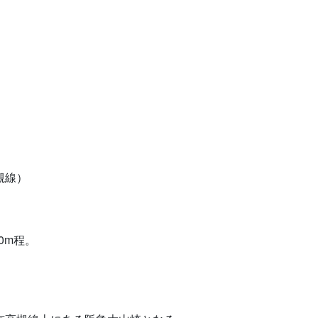
槻線）
0m程。