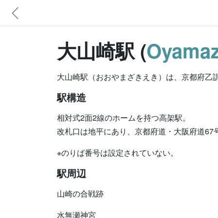
大山崎駅 (
Oyamaza
大山崎駅（おおやまざきえき）は、京都府乙
駅構造
相対式2面2線のホームを持つ高架駅。
改札口は地平にあり、京都府道・大阪府道67
※のりば番号は設定されていない。
駅周辺
山崎の合戦跡
水無瀬神宮