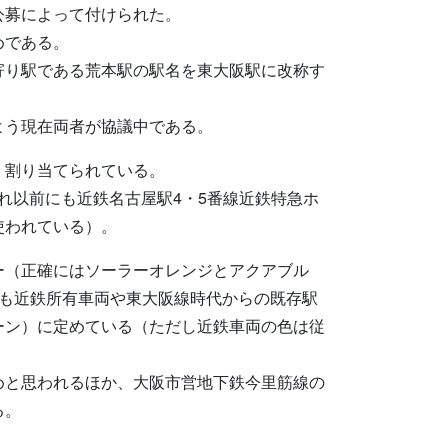
公募によって付けられた。
めである。
寄り駅である荒本駅の駅名を東大阪駅に改称す
よう現在両者が協議中である。
）割り当てられている。
それ以前にも近鉄名古屋駅4・5番線近鉄特急ホ
使われている）。
ー（正確にはソーラーオレンジとアクアブル
在も近鉄所有車両や東大阪線時代からの既存駅
ーン）に定めている（ただし近鉄車両の色は従
めと思われるほか、大阪市営地下鉄今里筋線の
る。