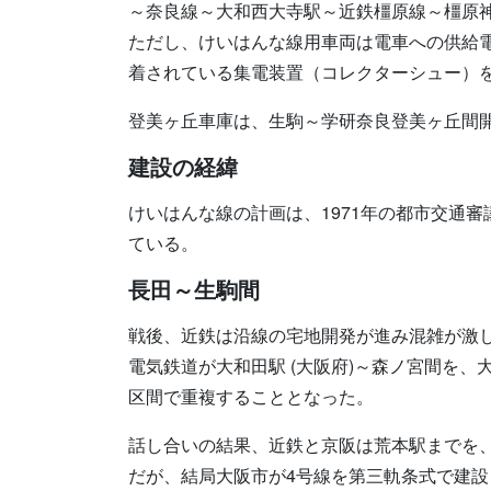
～奈良線～大和西大寺駅～近鉄橿原線～橿原
ただし、けいはんな線用車両は電車への供給
着されている集電装置（コレクターシュー）を外
登美ヶ丘車庫は、生駒～学研奈良登美ヶ丘間
建設の経緯
けいはんな線の計画は、1971年の都市交通
ている。
長田～生駒間
戦後、近鉄は沿線の宅地開発が進み混雑が激
電気鉄道が大和田駅 (大阪府)～森ノ宮間を
区間で重複することとなった。
話し合いの結果、近鉄と京阪は荒本駅までを
だが、結局大阪市が4号線を第三軌条式で建