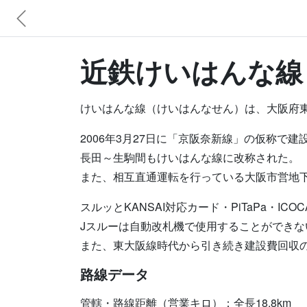
近鉄けいはんな線 
けいはんな線（けいはんなせん）は、大阪府東
2006年3月27日に「京阪奈新線」の仮称
長田～生駒間もけいはんな線に改称された。
また、相互直通運転を行っている大阪市営地
スルッとKANSAI対応カード・PiTaPa・IC
Jスルーは自動改札機で使用することができ
また、東大阪線時代から引き続き建設費回収
路線データ
管轄・路線距離（営業キロ）：全長18.8km