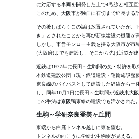
に対応する車両を開発した上で4号線と相互
このため、大阪市が独自に石切まで延長する
その後しばらくこの話は放置されていたが、1
き」とされたことから再び新線建設の機運が
しかし、市営モンロー主義を採る大阪市が市域
(大阪府)までを建設し、そこから先は近鉄が
近鉄は1977年に長田～生駒間の免・特許を
本鉄道建設公団（現・鉄道建設・運輸施設整
奈良線のバイパスとして建設した経緯から一体
し、同年10月1日に長田～生駒間が近鉄東大
この手法は京阪鴨東線の建設でも活かされた
生駒～学研奈良登美ヶ丘間
東端から白庭トンネル越しに東を望む。
トンネルの向こうに学研北生駒駅が見える。