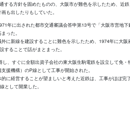
直通する方針を固めたものの、大阪市が難色を示したため、近鉄
計画も出したりもしていた。
971年に出された都市交通審議会答申第13号で「大阪市営地
高まった。
外に新線を建設することに難色を示したため、1974年に大
建設することで話がまとまった。
取得し、すぐに全額出資子会社の東大阪生駒電鉄を設立して免・特
備支援機構）のP線として工事が開始された。
的に経営することが望ましいと考えた近鉄は、工事がほぼ完了し
阪線として開業した。
。