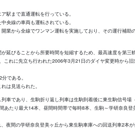
エア駅まで直通運転を行っている。
た中央線の車両も運転されている。
）開業から全線でワンマン運転を実施しており、その運行補助
間が延びることから所要時間を短縮するため、最高速度を第三
とし、これに先立ち行われた2006年3月21日のダイヤ変更時から
2分である。
これは見送られた。
し列車であり、生駒折り返し列車は生駒到着後に東生駒信号場
間あたり最大14本、昼間時間帯で毎時8本、生駒～学研奈良登
更され、夜間の学研奈良登美ヶ丘から東生駒車庫への回送列車2本