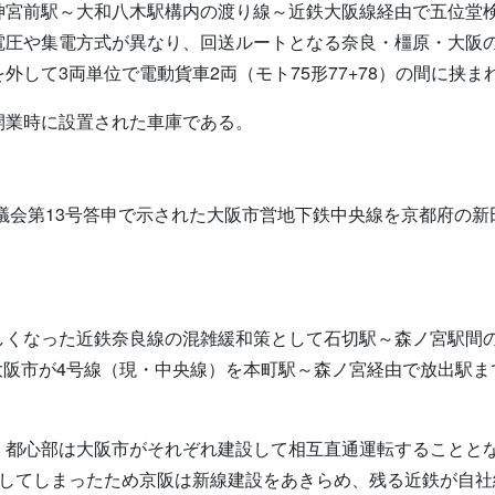
神宮前駅～大和八木駅構内の渡り線～近鉄大阪線経由で五位堂
電圧や集電方式が異なり、回送ルートとなる奈良・橿原・大阪
して3両単位で電動貨車2両（モト75形77+78）の間に挟ま
開業時に設置された車庫である。
審議会第13号答申で示された大阪市営地下鉄中央線を京都府の
しくなった近鉄奈良線の混雑緩和策として石切駅～森ノ宮駅間
、大阪市が4号線（現・中央線）を本町駅～森ノ宮経由で放出駅
、都心部は大阪市がそれぞれ建設して相互直通運転することと
設してしまったため京阪は新線建設をあきらめ、残る近鉄が自