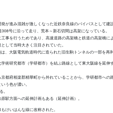
開発が進み混雑が激しくなった近鉄奈良線のバイパスとして建
道308号に沿って走り、荒本～新石切間は高架になっている。
に工事を行うためであり、高速道路の高架橋と鉄道の高架橋に
段として当時大きく注目されていた。
7m)は、大阪電気軌道時代に造られた旧生駒トンネルの一部を再
化学術研究都市（学研都市）を結ぶ路線として東大阪線を延伸
る京都府相楽郡精華町から外れていることから、学研都市への
という色が濃い。
る。
の原駅方面への延伸計画もある（延伸計画）。
線もけいはんな線に改称された。