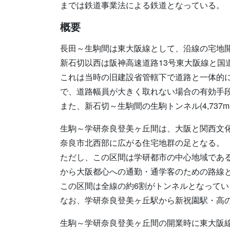
までは鉄道事業法による鉄道となっている。
概要
長田～生駒間は東大阪線として、沿線の宅地
新石切以西は阪神高速道路13号東大阪線と国
これは当時の旧建設省管轄下で道路と一体的
で、道路幅員が大きく取れない場合の有効手
また、新石切～生駒間の生駒トンネル(4,73
生駒～学研奈良登美ヶ丘間は、大阪と関西文
奈良市北西部に広がる住宅地群の足となる。
ただし、この区間は学研都市の中心地域であ
から大阪都心への通勤・通学客のための路線
この区間は全線の約6割がトンネルとなってい
なお、学研奈良登美ヶ丘駅から新祝園駅・高
生駒～学研奈良登美ヶ丘間の開業時に東大阪