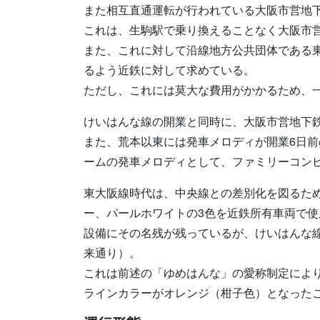
また相互直通運転が行われている大阪市営地
これは、生駒駅で乗り換えることなく大阪市
また、これに対して沿線地方公共団体である
るよう近鉄に対して求めている。
ただし、これには莫大な費用がかかるため、
けいはんな線の開業と同時に、大阪市営地下
また、荒本以東には発車メロディが開業6日前の
ームの発車メロディとして、ファミリーコン
東大阪線時代は、中央線との差別化を図るた
ー、パールホワイトの3色を近鉄所有車両で
設備にその名残が残っているが、けいはんな
来通り）。
これは前述の「ゆめはんな」の愛称制定によ
ラインカラーがオレンジ（柑子色）となった