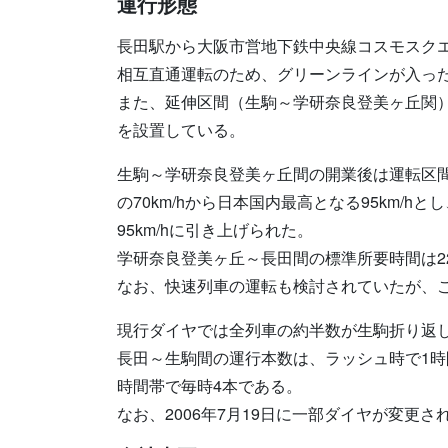
運行形態
長田駅から大阪市営地下鉄中央線コスモスク
相互直通運転のため、グリーンラインが入っ
また、延伸区間（生駒～学研奈良登美ヶ丘関
を設置している。
生駒～学研奈良登美ヶ丘間の開業後は運転区
の70km/hから日本国内最高となる95km/h
95km/hに引き上げられた。
学研奈良登美ヶ丘～長田間の標準所要時間は2
なお、快速列車の運転も検討されていたが、
現行ダイヤでは全列車の約半数が生駒折り返
長田～生駒間の運行本数は、ラッシュ時で1時
時間帯で毎時4本である。
なお、2006年7月19日に一部ダイヤが変