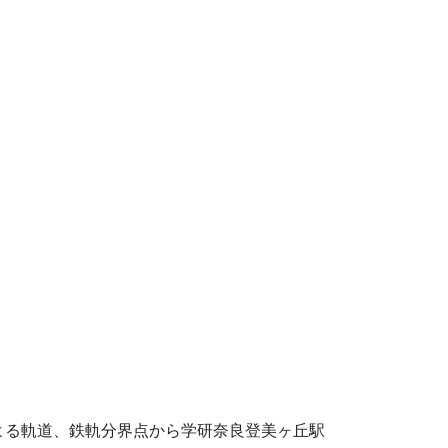
よる軌道、鉄軌分界点から学研奈良登美ヶ丘駅