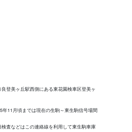
奈良登美ヶ丘駅西側にある東花園検車区登美ヶ
5年11月頃までは現在の生駒～東生駒信号場間
般検査などはこの連絡線を利用して東生駒車庫