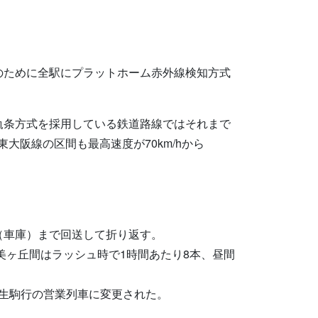
のために全駅にプラットホーム赤外線検知方式
軌条方式を採用している鉄道路線ではそれまで
旧東大阪線の区間も最高速度が70km/hから
（車庫）まで回送して折り返す。
美ヶ丘間はラッシュ時で1時間あたり8本、昼間
が生駒行の営業列車に変更された。