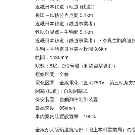
近畿日本鉄道（軌道 (鉄道)）
長田～鉄軌分界点間 5.1km
近畿日本鉄道（鉄道事業者）
鉄軌分界点～生駒間 5.1km
近畿日本鉄道（鉄道事業者）・奈良生駒高速
生駒～学研奈良登美ヶ丘間 8.6km
軌間：1435mm
駅数：8駅、2信号場（起終点駅含む）
複線区間：全線
電化区間：全線電化（直流750V・第三軌条方
閉塞 (鉄道)：自動閉塞式
保安装置：自動列車制御装置
最高速度：95km/h
車内案内装置設置率：100%
全線が大阪輸送統括部（旧上本町営業局）の