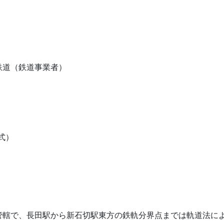
鉄道（鉄道事業者）
式）
管轄で、長田駅から新石切駅東方の鉄軌分界点までは軌道法に