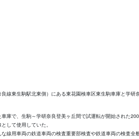
奈良線東生駒駅北東側）にある東花園検車区東生駒車庫と学研
車庫で、生駒～学研奈良登美ヶ丘間で試運転が開始された200
線として使用していた。
んな線用車両の鉄道車両の検査重要部検査や鉄道車両の検査全