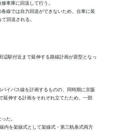
検修車庫に回送して行う。
の各線では自力回送ができないため、台車に装
れて回送される。
新田辺駅付近まで延伸する路線計画が原型となっ
のバイパス線を計画するものの、同時期に京阪
まで延伸する計画をそれぞれ立てたため、一部
なった。
社線内を架線式として架線式・第三軌条式両方