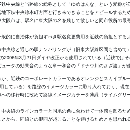
下鉄中央線と当路線の総称として「ゆめはんな」という愛称が
営地下鉄中央線本町方面と行き来できることをアピールするた
東大阪市は、駅名に東大阪の名を残して欲しいと同市役所の最
一般的に自治体が負担すべき駅名変更費用を近鉄の負担とする
鉄中央線と通しの駅ナンバリングが（旧東大阪線区間も含めて
2006年3月21日ダイヤ改正から使用されている（近鉄では
ピュータの効果音のような単一和音の「ドナウ川のさざ波」が
めか、近鉄のコーポレートカラーであるオレンジとスカイブル
使用している）を路線のイメージカラーに取り入れており、現
線への移行時に改めて路線イメージカラーを薄緑（ライムグリ
り中央線のラインカラーと同系の色に合わせて一体感を図るた
ことから、同線との混同が起こることを避けるためとも思われ