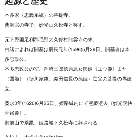
起源と歴史
本多家（忠義系統）の菩提寺。
曹洞宗の寺で、妙光山久松寺と称す。
元下野国足利郡毛野大久保村龍雲寺の末。
由緒によれば開基は慶長元年(1596)5月28日、開基者は本
多忠政公。
本多忠政公の室、岡崎三郎信康息女熊姫《ユウ姫》また
（国姫）（徳川家康、織田信長の孫姫）亡父の菩提の為建
立。
寛永3年(1626)6月25日、姫路城内にて熊姫逝去《妙光院快
誉裕慶》。
御前山で荼毘、姫路城下久松寺に葬される。