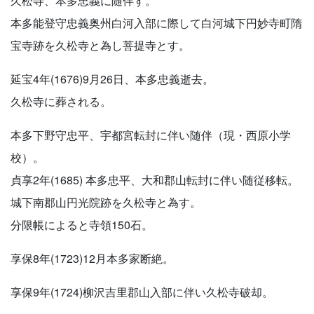
久松寺、本多忠義に随伴す。
本多能登守忠義奥州白河入部に際して白河城下円妙寺町隋
宝寺跡を久松寺と為し菩提寺とす。
延宝4年(1676)9月26日、本多忠義逝去。
久松寺に葬される。
本多下野守忠平、宇都宮転封に伴い随伴（現・西原小学
校）。
貞享2年(1685) 本多忠平、大和郡山転封に伴い随従移転。
城下南郡山円光院跡を久松寺と為す。
分限帳によると寺領150石。
享保8年(1723)12月本多家断絶。
享保9年(1724)柳沢吉里郡山入部に伴い久松寺破却。