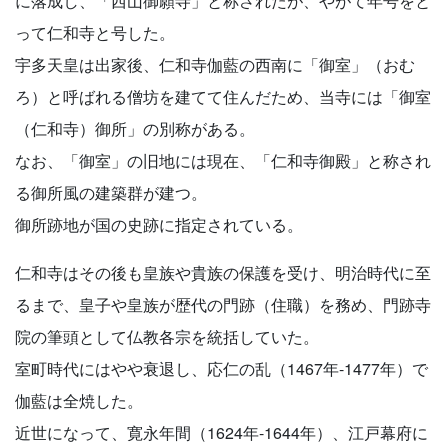
に落成し、「西山御願寺」と称されたが、やがて年号をと
って仁和寺と号した。
宇多天皇は出家後、仁和寺伽藍の西南に「御室」（おむ
ろ）と呼ばれる僧坊を建てて住んだため、当寺には「御室
（仁和寺）御所」の別称がある。
なお、「御室」の旧地には現在、「仁和寺御殿」と称され
る御所風の建築群が建つ。
御所跡地が国の史跡に指定されている。
仁和寺はその後も皇族や貴族の保護を受け、明治時代に至
るまで、皇子や皇族が歴代の門跡（住職）を務め、門跡寺
院の筆頭として仏教各宗を統括していた。
室町時代にはやや衰退し、応仁の乱（1467年-1477年）で
伽藍は全焼した。
近世になって、寛永年間（1624年-1644年）、江戸幕府に