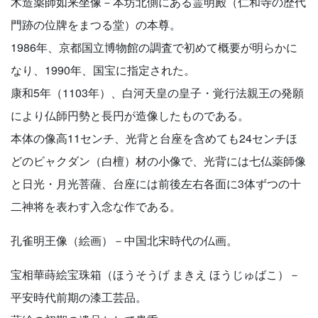
木造薬師如来坐像－本坊北側にある霊明殿（仁和寺の歴代
門跡の位牌をまつる堂）の本尊。
1986年、京都国立博物館の調査で初めて概要が明らかに
なり、1990年、国宝に指定された。
康和5年（1103年）、白河天皇の皇子・覚行法親王の発願
により仏師円勢と長円が造像したものである。
本体の像高11センチ、光背と台座を含めても24センチほ
どのビャクダン（白檀）材の小像で、光背には七仏薬師像
と日光・月光菩薩、台座には前後左右各面に3体ずつの十
二神将を表わす入念な作である。
孔雀明王像（絵画）－中国北宋時代の仏画。
宝相華蒔絵宝珠箱（ほうそうげ まきえ ほうじゅばこ）－
平安時代前期の漆工芸品。