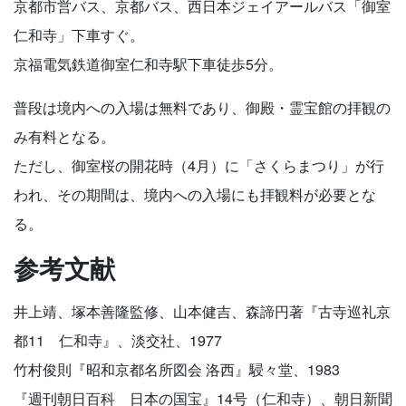
京都市営バス、京都バス、西日本ジェイアールバス「御室
仁和寺」下車すぐ。
京福電気鉄道御室仁和寺駅下車徒歩5分。
普段は境内への入場は無料であり、御殿・霊宝館の拝観の
み有料となる。
ただし、御室桜の開花時（4月）に「さくらまつり」が行
われ、その期間は、境内への入場にも拝観料が必要とな
る。
参考文献
井上靖、塚本善隆監修、山本健吉、森諦円著『古寺巡礼京
都11 仁和寺』、淡交社、1977
竹村俊則『昭和京都名所図会 洛西』駸々堂、1983
『週刊朝日百科 日本の国宝』14号（仁和寺）、朝日新聞