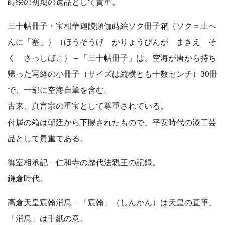
蒔絵の初期の遺品として貴重。
三十帖冊子・宝相華迦陵頻伽蒔絵ソク冊子箱（ソク＝土へ
んに「塞」）（ほうそうげ かりょうびんが まきえ そ
く さっしばこ）－「三十帖冊子」は、空海が唐から持ち
帰った写経の小冊子（サイズは縦横とも十数センチ）30冊
で、一部に空海自筆を含む。
古来、真言宗の重宝として尊重されている。
付属の箱は朝廷から下賜されたもので、平安時代の漆工芸
品として貴重である。
御室相承記－仁和寺の歴代法親王の記録。
鎌倉時代。
高倉天皇宸翰消息－「宸翰」（しんかん）は天皇の直筆、
「消息」は手紙の意。