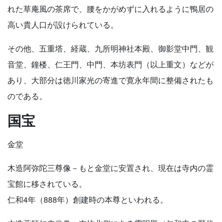
れた草庵風の茶席で、腰をかがめずに入れるように鴨居の
高い貴人口が設けられている。
その他、五重塔、経蔵、九所明神社本殿、御影堂中門、観
音堂、鐘楼、仁王門、中門、本坊表門（以上重文）などが
あり、大部分は徳川家光の寄進で寛永年間に整備されたも
のである。
国宝
金堂
木造阿弥陀三尊像－もと金堂に安置され、現在は寺内の霊
宝館に移されている。
仁和4年（888年）創建時の本尊といわれる。