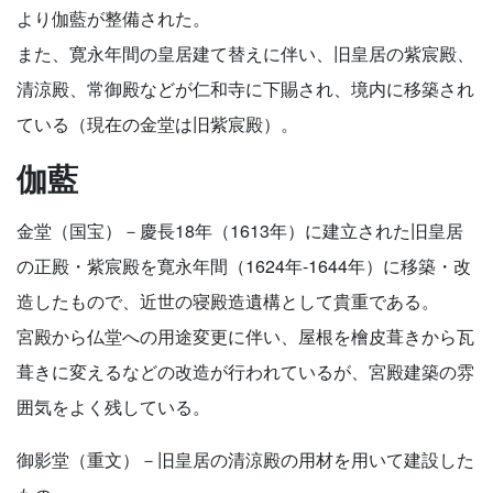
より伽藍が整備された。
また、寛永年間の皇居建て替えに伴い、旧皇居の紫宸殿、
清涼殿、常御殿などが仁和寺に下賜され、境内に移築され
ている（現在の金堂は旧紫宸殿）。
伽藍
金堂（国宝）－慶長18年（1613年）に建立された旧皇居
の正殿・紫宸殿を寛永年間（1624年-1644年）に移築・改
造したもので、近世の寝殿造遺構として貴重である。
宮殿から仏堂への用途変更に伴い、屋根を檜皮葺きから瓦
葺きに変えるなどの改造が行われているが、宮殿建築の雰
囲気をよく残している。
御影堂（重文）－旧皇居の清涼殿の用材を用いて建設した