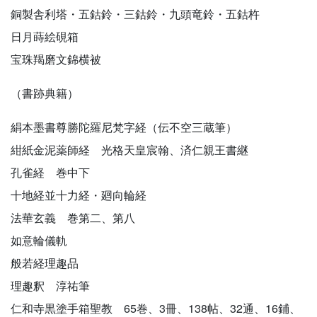
銅製舎利塔・五鈷鈴・三鈷鈴・九頭竜鈴・五鈷杵
日月蒔絵硯箱
宝珠羯磨文錦横被
（書跡典籍）
絹本墨書尊勝陀羅尼梵字経（伝不空三蔵筆）
紺紙金泥薬師経 光格天皇宸翰、済仁親王書継
孔雀経 巻中下
十地経並十力経・廻向輪経
法華玄義 巻第二、第八
如意輪儀軌
般若経理趣品
理趣釈 淳祐筆
仁和寺黒塗手箱聖教 65巻、3冊、138帖、32通、16鋪、