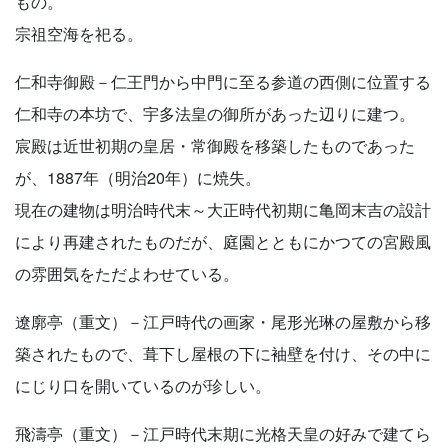
もの。
宗祖空海を祀る。
仁和寺御殿－仁王門から中門に至る参道の西側に位置する
仁和寺の本坊で、宇多法皇の御所があった辺りに建つ。
宸殿は近世初期の皇居・常御殿を移築したものであった
が、1887年（明治20年）に焼失。
現在の建物は明治時代末～大正時代初期に亀岡末吉の設計
により再建されたものだが、庭園とともにかつての宮殿風
の雰囲気をただよわせている。
遼廓亭（重文）－江戸時代の画家・尾形光琳の屋敷から移
築されたもので、葺下し屋根の下に袖壁を付け、その中に
にじり口を開いているのが珍しい。
飛濤亭（重文）－江戸時代末期に光格天皇の好みで建てら