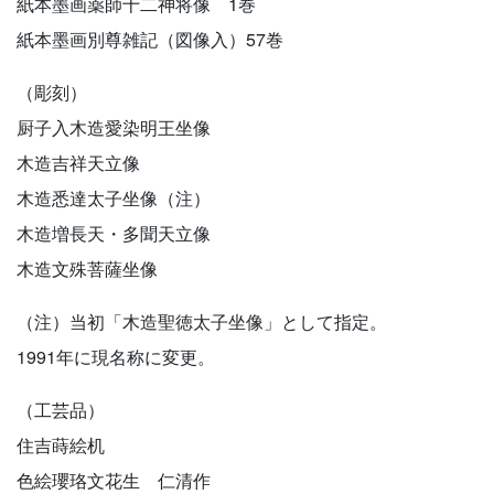
紙本墨画薬師十二神将像 1巻
紙本墨画別尊雑記（図像入）57巻
（彫刻）
厨子入木造愛染明王坐像
木造吉祥天立像
木造悉達太子坐像（注）
木造増長天・多聞天立像
木造文殊菩薩坐像
（注）当初「木造聖徳太子坐像」として指定。
1991年に現名称に変更。
（工芸品）
住吉蒔絵机
色絵瓔珞文花生 仁清作