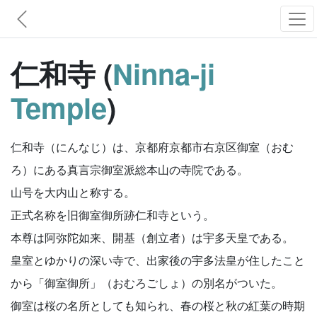
仁和寺 (
Ninna-ji
Temple
)
仁和寺（にんなじ）は、京都府京都市右京区御室（おむ
ろ）にある真言宗御室派総本山の寺院である。
山号を大内山と称する。
正式名称を旧御室御所跡仁和寺という。
本尊は阿弥陀如来、開基（創立者）は宇多天皇である。
皇室とゆかりの深い寺で、出家後の宇多法皇が住したこと
から「御室御所」（おむろごしょ）の別名がついた。
御室は桜の名所としても知られ、春の桜と秋の紅葉の時期