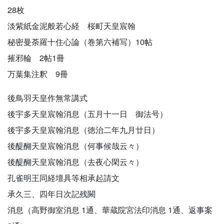
28枚
淡紫紙金泥般若心経 桜町天皇宸翰
秘密曼荼羅十住心論（巻第六補写）10帖
摧邪輪 2帖1冊
万葉集注釈 9冊
後鳥羽天皇作無常講式
後宇多天皇宸翰消息（五月十一日 御法号）
後宇多天皇宸翰消息（徳治二年九月廿日）
後醍醐天皇宸翰消息（何事候哉云々）
後醍醐天皇宸翰消息（去夜心閑云々）
孔雀明王同経壇具等相承起請文
承久三、四年日次記残闕
消息（高野御室消息 1通、華蔵院宮法印消息 1通、返事案