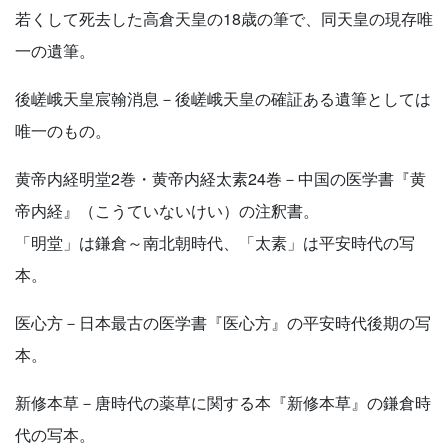
若くして死去した高倉天皇の18歳の筆で、同天皇の現存唯
一の遺筆。
後嵯峨天皇宸翰消息－後嵯峨天皇の確証ある遺筆としては
唯一のもの。
黄帝内経明堂2巻・黄帝内経太素24巻－中国の医学書『黄
帝内経』（こうていないけい）の注釈書。
「明堂」は鎌倉～南北朝時代、「太素」は平安時代の写
本。
医心方－日本最古の医学書『医心方』の平安時代後期の写
本。
新修本草－唐時代の薬草に関する本『新修本草』の鎌倉時
代の写本。