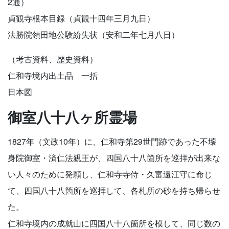
2通）
貞観寺根本目録（貞観十四年三月九日）
法勝院領田地公験紛失状（安和二年七月八日）
（考古資料、歴史資料）
仁和寺境内出土品 一括
日本図
御室八十八ヶ所霊場
1827年（文政10年）に、仁和寺第29世門跡であった不壊
身院御室・済仁法親王が、四国八十八箇所を巡拝が出来な
い人々のために発願し、仁和寺寺侍・久富遠江守に命じ
て、四国八十八箇所を巡拝して、各札所の砂を持ち帰らせ
た。
仁和寺境内の成就山に四国八十八箇所を模して、同じ数の