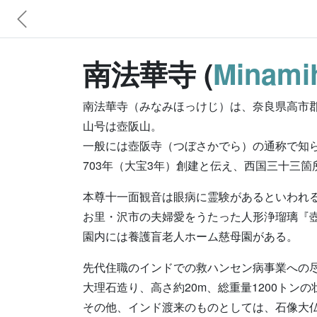
南法華寺 (
Minamih
南法華寺（みなみほっけじ）は、奈良県高市
山号は壺阪山。
一般には壺阪寺（つぼさかでら）の通称で知
703年（大宝3年）創建と伝え、西国三十三箇
本尊十一面観音は眼病に霊験があるといわれ
お里・沢市の夫婦愛をうたった人形浄瑠璃『
園内には養護盲老人ホーム慈母園がある。
先代住職のインドでの救ハンセン病事業への
大理石造り、高さ約20m、総重量1200トン
その他、インド渡来のものとしては、石像大