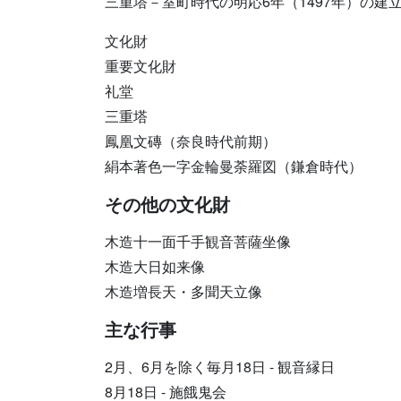
三重塔－室町時代の明応6年（1497年）の建
文化財
重要文化財
礼堂
三重塔
鳳凰文磚（奈良時代前期）
絹本著色一字金輪曼荼羅図（鎌倉時代）
その他の文化財
木造十一面千手観音菩薩坐像
木造大日如来像
木造増長天・多聞天立像
主な行事
2月、6月を除く毎月18日 - 観音縁日
8月18日 - 施餓鬼会