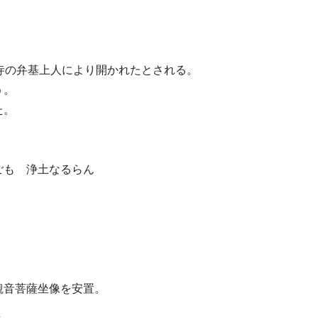
元興寺の弁基上人により開かれたとされる。
う。
た。
ごも 浄土なるらん
観音菩薩坐像を安置。