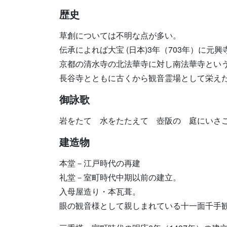
歴史
草創については不明な点が多い。
伝承によれば大宝 (日本)3年（703年）に
京都の清水寺の北法華寺に対し南法華寺とい
長谷寺とともに古くから観音霊場として栄え
御詠歌
岩をたて 水をたたえて 壺阪の 庭にいさ
建造物
本堂－江戸時代の再建
礼堂－室町時代中期以前の建立。
入母屋造り・本瓦葺。
眼の観音様として親しまれている十一面千手