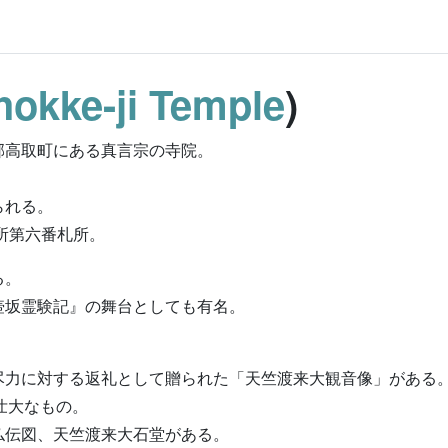
okke-ji Temple
)
郡高取町にある真言宗の寺院。
られる。
所第六番札所。
る。
壺坂霊験記』の舞台としても有名。
尽力に対する返礼として贈られた「天竺渡来大観音像」がある
の壮大なもの。
仏伝図、天竺渡来大石堂がある。