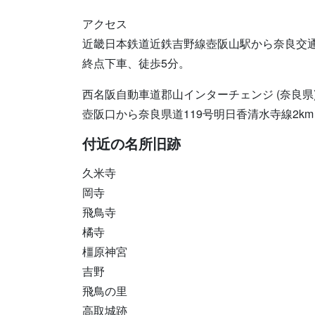
アクセス
近畿日本鉄道近鉄吉野線壺阪山駅から奈良交通
終点下車、徒歩5分。
西名阪自動車道郡山インターチェンジ (奈良県)
壺阪口から奈良県道119号明日香清水寺線2km
付近の名所旧跡
久米寺
岡寺
飛鳥寺
橘寺
橿原神宮
吉野
飛鳥の里
高取城跡