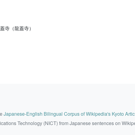
 龍蓋寺（龍蓋寺）
he
Japanese-English Bilingual Corpus of Wikipedia's Kyoto Artic
ications Technology (NICT) from Japanese sentences on Wikip