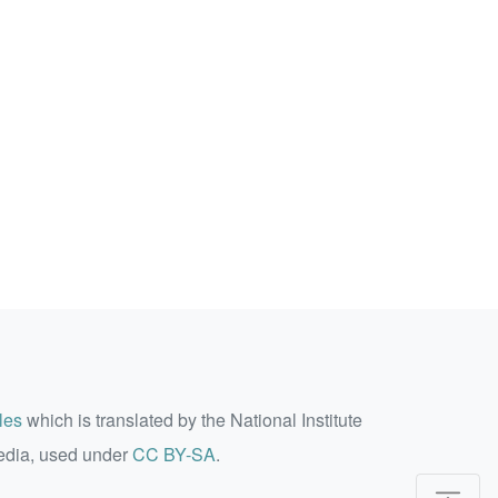
les
which is translated by the National Institute
edia, used under
CC BY-SA
.