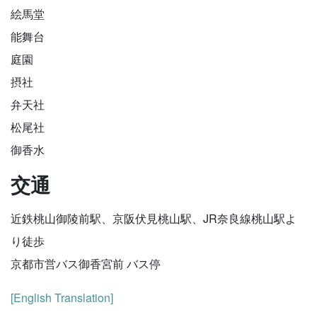
絵馬堂
能舞台
庭園
摂社
弁天社
松尾社
御香水
交通
近鉄桃山御陵前駅、京阪伏見桃山駅、JR奈良線桃山駅よ
り徒歩
京都市営バス御香宮前 バス停
[English Translation]