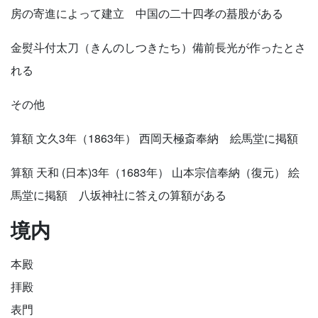
房の寄進によって建立 中国の二十四孝の蟇股がある
金熨斗付太刀（きんのしつきたち）備前長光が作ったとさ
れる
その他
算額 文久3年（1863年） 西岡天極斎奉納 絵馬堂に掲額
算額 天和 (日本)3年（1683年） 山本宗信奉納（復元） 絵
馬堂に掲額 八坂神社に答えの算額がある
境内
本殿
拝殿
表門