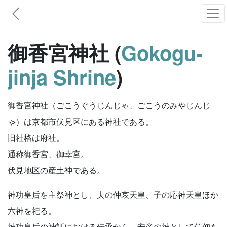
御香宮神社 (
Gokogu-
jinja Shrine
)
御香宮神社（ごこうぐうじんじゃ、ごこうのみやじんじ
ゃ）は京都市伏見区にある神社である。
旧社格は府社。
通称御香宮、御幸宮。
伏見地区の産土神である。
神功皇后を主祭神とし、夫の仲哀天皇、子の応神天皇ほか
六神を祀る。
神功皇后の神話における伝承から、安産の神として信仰を