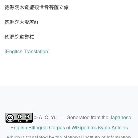
徳源院木造聖観世音菩薩立像
徳源院大般若経
徳源院道誉桜
[English Translation]
© A. C. Yu — Generated from the
Japanese-
English Bilingual Corpus of Wikipedia's Kyoto Articles
which is translated by the National Institute of Information