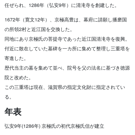
任ぜられ、1286年（弘安9年）に清滝寺を創建した。
1672年（寛文12年）、京極高豊は、幕府に請願し播磨国
の所領2村と近江国を交換した。
同地にあり京極氏の菩提寺であった近江国清滝寺を復興。
付近に散在していた墓碑を一カ所に集めて整理し三重塔を
寄進した。
歴代当主の墓を集めて並べ、院号を父の法名に基づき徳源
院と改めた。
この三重塔は現在、滋賀県の指定文化財に指定されてい
る。
年表
弘安9年(1286年) 京極氏の初代京極氏信が建立