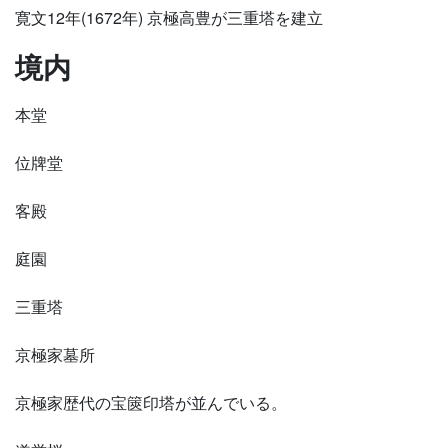
寛文12年(1672年) 京極高豊が三重塔を建立
境内
本堂
位牌堂
客殿
庭園
三重塔
京極家墓所
京極家歴代の宝篋印塔が並んでいる。