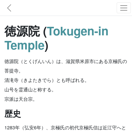
徳源院 (
Tokugen-in
Temple
)
徳源院（とくげんいん）は、滋賀県米原市にある京極氏の
菩提寺。
清滝寺（きよたきでら）とも呼ばれる。
山号を霊通山と称する。
宗派は天台宗。
歴史
1283年（弘安6年）、京極氏の初代京極氏信は近江守へと