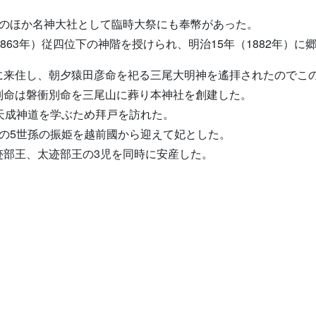
幣のほか名神大社として臨時大祭にも奉幣があった。
年（863年）従四位下の神階を授けられ、明治15年（1882年）に
に来住し、朝夕猿田彦命を祀る三尾大明神を遙拝されたのでこ
別命は磐衝別命を三尾山に葬り本神社を創建した。
天成神道を学ぶため拜戸を訪れた。
の5世孫の振姫を越前國から迎えて妃とした。
迹部王、太迹部王の3児を同時に安産した。