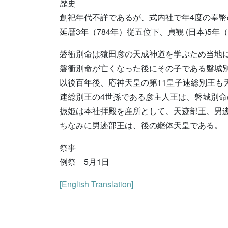
歴史
創祀年代不詳であるが、式内社で年4度の奉
延暦3年（784年）従五位下、貞観 (日本)5
磐衝別命は猿田彦の天成神道を学ぶため当地
磐衝別命が亡くなった後にその子である磐城
以後百年後、応神天皇の第11皇子速総別王も
速総別王の4世孫である彦主人王は、磐城別命
振姫は本社拝殿を産所として、天迹部王、男
ちなみに男迹部王は、後の継体天皇である。
祭事
例祭 5月1日
[English Translation]