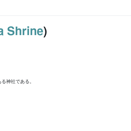
ja Shrine
)
ある神社である。