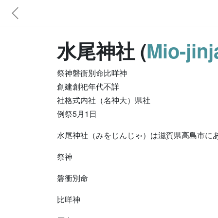
水尾神社 (
Mio-jin
祭神磐衝別命比咩神
創建創祀年代不詳
社格式内社（名神大）県社
例祭5月1日
水尾神社（みをじんじゃ）は滋賀県高島市に
祭神
磐衝別命
比咩神