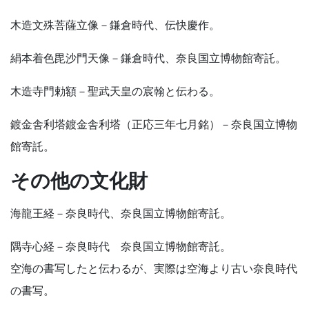
木造文殊菩薩立像－鎌倉時代、伝快慶作。
絹本着色毘沙門天像－鎌倉時代、奈良国立博物館寄託。
木造寺門勅額－聖武天皇の宸翰と伝わる。
鍍金舎利塔鍍金舎利塔（正応三年七月銘）－奈良国立博物
館寄託。
その他の文化財
海龍王経－奈良時代、奈良国立博物館寄託。
隅寺心経－奈良時代 奈良国立博物館寄託。
空海の書写したと伝わるが、実際は空海より古い奈良時代
の書写。