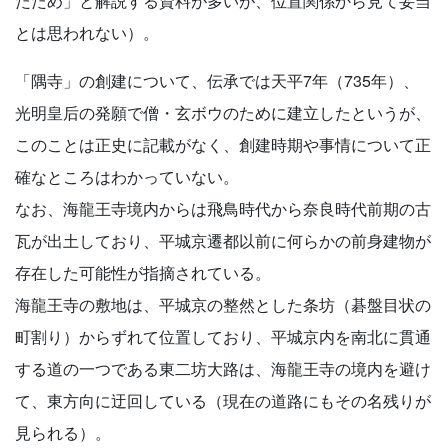
たため」と解説する資料が多いが、位置関係から見て妥当
とは思われない）。
「隅寺」の創建について、伝承では天平7年（735年）、
光明皇后の発願で僧・玄ボウのために建立したというが、
このことは正史に記載がなく、創建時期や事情について正
確なところはわかっていない。
なお、海龍王寺境内からは飛鳥時代から奈良時代前期の古
瓦が出土しており、平城京遷都以前に何らかの前身建物が
存在した可能性が指摘されている。
海龍王寺の敷地は、平城京の整然とした条坊（碁盤目状の
町割り）からずれて位置しており、平城京内を南北に貫通
する道の一つである東二坊大路は、海龍王寺の境内を避け
て、東方向に迂回している（現在の道路にもその名残りが
見られる）。