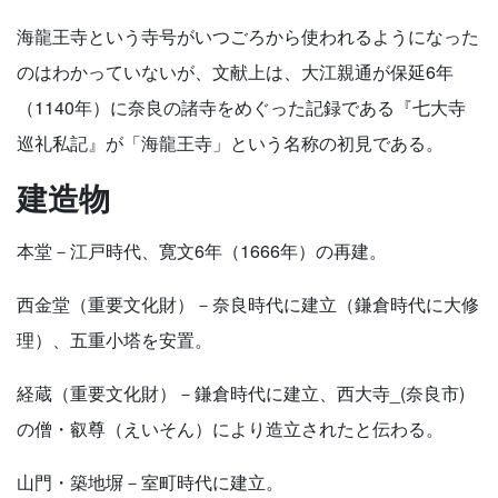
海龍王寺という寺号がいつごろから使われるようになった
のはわかっていないが、文献上は、大江親通が保延6年
（1140年）に奈良の諸寺をめぐった記録である『七大寺
巡礼私記』が「海龍王寺」という名称の初見である。
建造物
本堂－江戸時代、寛文6年（1666年）の再建。
西金堂（重要文化財）－奈良時代に建立（鎌倉時代に大修
理）、五重小塔を安置。
経蔵（重要文化財）－鎌倉時代に建立、西大寺_(奈良市)
の僧・叡尊（えいそん）により造立されたと伝わる。
山門・築地塀－室町時代に建立。