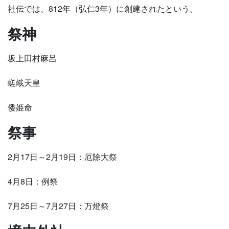
社伝では、812年（弘仁3年）に創建されたという。
祭神
坂上田村麻呂
嵯峨天皇
倭姫命
祭事
2月17日～2月19日：厄除大祭
4月8日：例祭
7月25日～7月27日：万燈祭