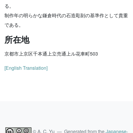
る。
制作年の明らかな鎌倉時代の石造彫刻の基準作として貴重
である。
所在地
京都市上京区千本通上立売通上ル花車町503
[English Translation]
© A. C. Yu — Generated from the
Japanese-