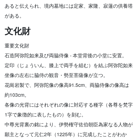
あると伝えられ、境内墓地には定家、家隆、寂蓮の供養塔
がある。
文化財
重要文化財
石造阿弥陀如来及び両脇侍像 - 本堂背後の小堂に安置。
定印（じょういん、膝上で両手を組む）を結ぶ阿弥陀如来
坐像の左右に脇侍の観音・勢至菩薩像が立つ。
花崗岩製で、阿弥陀像の像高91.5cm、両脇侍像の像高は
約103cm。
各像の光背にはそれぞれの像に対応する種字（各尊を梵字
1字で象徴的に表したもの）を刻む。
中尊光背裏の銘により、伊勢権守佐伯朝臣為家なる人物が
願主となって元仁2年（1225年）に完成したことがわか