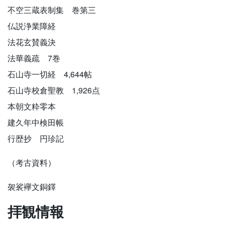
不空三蔵表制集 巻第三
仏説浄業障経
法花玄賛義決
法華義疏 7巻
石山寺一切経 4,644帖
石山寺校倉聖教 1,926点
本朝文粋零本
建久年中検田帳
行歴抄 円珍記
（考古資料）
袈裟襷文銅鐸
拝観情報