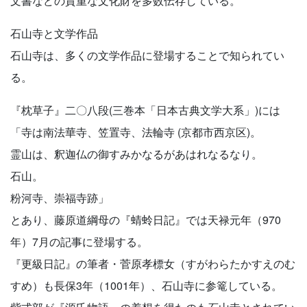
文書などの貴重な文化財を多数伝存している。
石山寺と文学作品
石山寺は、多くの文学作品に登場することで知られてい
る。
『枕草子』二〇八段(三巻本「日本古典文学大系」)には
「寺は南法華寺、笠置寺、法輪寺 (京都市西京区)。
霊山は、釈迦仏の御すみかなるがあはれなるなり。
石山。
粉河寺、崇福寺跡」
とあり、藤原道綱母の『蜻蛉日記』では天禄元年（970
年）7月の記事に登場する。
『更級日記』の筆者・菅原孝標女（すがわらたかすえのむ
すめ）も長保3年（1001年）、石山寺に参篭している。