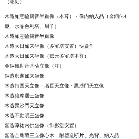
（彫刻）
木造如意輪観音半跏像（本尊）・像内納入品（金銅仏4
躯、水晶舎利塔、厨子）
木造如意輪観音半跏像
木造大日如来坐像（多宝塔安置）快慶作
木造大日如来坐像（伝元多宝塔本尊）
金銅観世音菩薩立像（注）
銅造釈迦如来坐像
木造持国天立像・増長天立像・毘沙門天立像
木造維摩居士坐像
木造毘沙門天立像
木造不動明王坐像
塑造淳祐内供坐像（御影堂安置）
塑造金剛蔵王立像心木 附塑造断片、光背、納入品