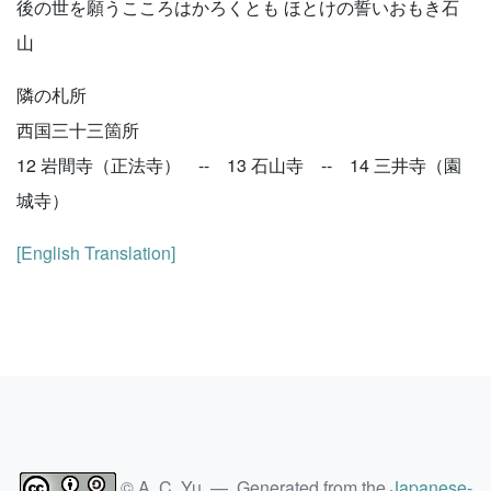
後の世を願うこころはかろくとも ほとけの誓いおもき石
山
隣の札所
西国三十三箇所
12 岩間寺（正法寺） -- 13 石山寺 -- 14 三井寺（園
城寺）
[English Translation]
© A. C. Yu — Generated from the
Japanese-