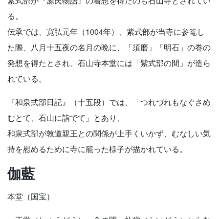
紫式部が『源氏物語』の着想を得たのも石山寺とされてい
る。
伝承では、寛弘元年（1004年）、紫式部が当寺に参篭し
た際、八月十五夜の名月の晩に、「須磨」「明石」の巻の
発想を得たとされ、石山寺本堂には「紫式部の間」が造ら
れている。
『和泉式部日記』（十五段）では、「つれづれもなぐさめ
むとて、石山に詣でて」とあり、
和泉式部が敦道親王との関係が上手くいかず、むなしい気
持を慰めるために寺に籠った様子が描かれている。
伽藍
本堂（国宝）