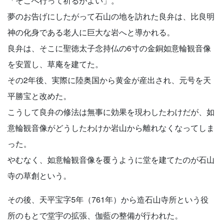
「そこへ行って祈るがよい」。
夢のお告げにしたがって石山の地を訪れた良弁は、比良明
神の化身である老人に巨大な岩へと導かれる。
良弁は、そこに聖徳太子念持仏の6寸の金銅如意輪観音像
を安置し、草庵を建てた。
その2年後、実際に陸奥国から黄金が産出され、元号を天
平勝宝と改めた。
こうして良弁の修法は無事に効果を現わしたわけだが、如
意輪観音像がどうしたわけか岩山から離れなくなってしま
った。
やむなく、如意輪観音像を覆うように堂を建てたのが石山
寺の草創という。
その後、天平宝字5年（761年）から造石山寺所という役
所のもとで堂宇の拡張、伽藍の整備が行われた。