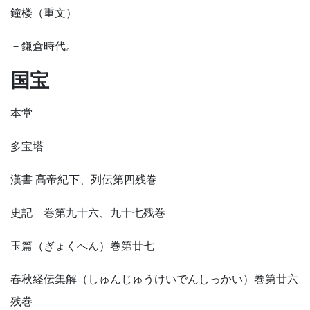
鐘楼（重文）
－鎌倉時代。
国宝
本堂
多宝塔
漢書 高帝紀下、列伝第四残巻
史記 巻第九十六、九十七残巻
玉篇（ぎょくへん）巻第廿七
春秋経伝集解（しゅんじゅうけいでんしっかい）巻第廿六
残巻