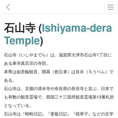
石山寺 (
Ishiyama-dera
Temple
)
石山寺（いしやまでら）は、滋賀県大津市石山寺1丁目に
ある東寺真言宗の寺院。
本尊は如意輪観音、開基（創立者）は良弁（ろうべん）で
ある。
石山寺は、京都の清水寺や奈良県の長谷寺と並ぶ、日本で
も有数の観音霊場で、西国三十三箇所観音霊場第13番札所
となっている。
石山寺は『蜻蛉日記』『更級日記』『枕草子』などの文学