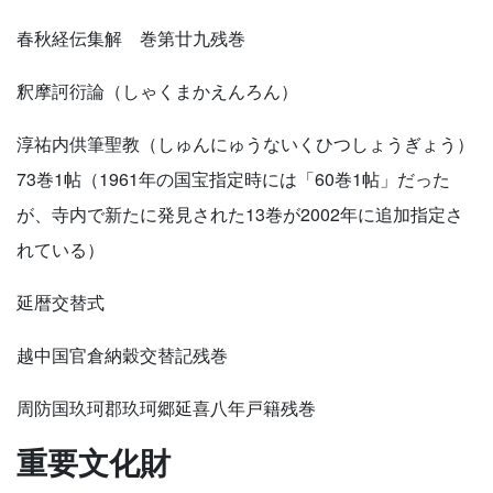
春秋経伝集解 巻第廿九残巻
釈摩訶衍論（しゃくまかえんろん）
淳祐内供筆聖教（しゅんにゅうないくひつしょうぎょう）
73巻1帖（1961年の国宝指定時には「60巻1帖」だった
が、寺内で新たに発見された13巻が2002年に追加指定さ
れている）
延暦交替式
越中国官倉納穀交替記残巻
周防国玖珂郡玖珂郷延喜八年戸籍残巻
重要文化財