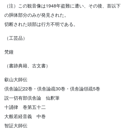
（注）この観音像は1948年盗難に遭い、その後、首以下
の胴体部分のみが発見された。
切断された頭部は行方不明である。
（工芸品）
梵鐘
（書跡典籍、古文書）
叡山大師伝
倶舎論記22巻・倶舎論疏30巻・倶舎論頌疏5巻
説一切有部倶舎論 仙釈筆
十誦律 巻第五十二
大般若経音義 中巻
智証大師伝