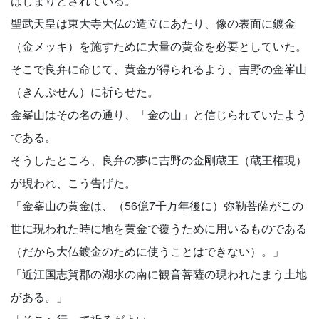
はじまりとされている。
聖武天皇は東大寺大仏の造立にあたり、像の表面に鍍金
（金メッキ）を施すために大量の黄金を必要としていた。
そこで良弁に命じて、黄金が得られるよう、吉野の金峯山
（きんぷせん）に祈らせた。
金峯山はその名の通り、「金の山」と信じられていたよう
である。
そうしたところ、良弁の夢に吉野の金剛蔵王（蔵王権現）
が現われ、こう告げた。
「金峯山の黄金は、（56億7千万年後に）弥勒菩薩がこの
世に現われた時に地を黄金で覆うために用いるものである
（だから大仏鍍金のために使うことはできない）。」
「近江国志賀郡の湖水の南に観音菩薩の現われたまう土地
がある。」