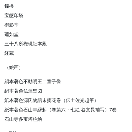
鐘楼
宝篋印塔
御影堂
蓮如堂
三十八所権現社本殿
経蔵
（絵画）
絹本著色不動明王二童子像
絹本著色仏涅槃図
紙本著色源氏物語末摘花巻（伝土佐光起筆）
紙本著色石山寺縁起（巻第六・七絵 谷文晁補写）7巻
石山寺多宝塔柱絵