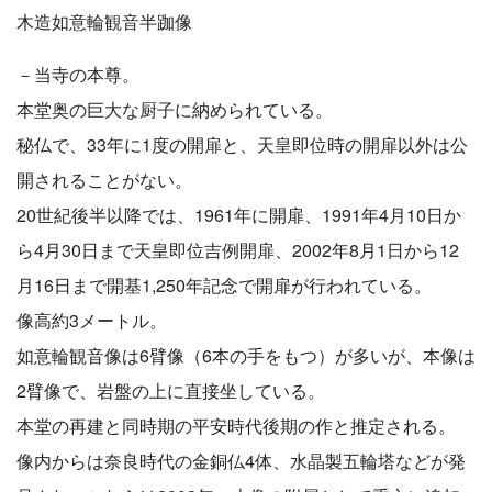
木造如意輪観音半跏像
－当寺の本尊。
本堂奥の巨大な厨子に納められている。
秘仏で、33年に1度の開扉と、天皇即位時の開扉以外は公
開されることがない。
20世紀後半以降では、1961年に開扉、1991年4月10日か
ら4月30日まで天皇即位吉例開扉、2002年8月1日から12
月16日まで開基1,250年記念で開扉が行われている。
像高約3メートル。
如意輪観音像は6臂像（6本の手をもつ）が多いが、本像は
2臂像で、岩盤の上に直接坐している。
本堂の再建と同時期の平安時代後期の作と推定される。
像内からは奈良時代の金銅仏4体、水晶製五輪塔などが発