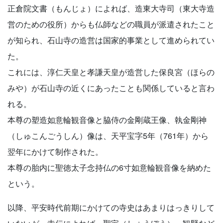
正倉院文書（もんじょ）によれば、造東大寺司（東大寺造
営のための役所）からも仏師などの職員が派遣されたこと
が知られ、石山寺の造営は国家的事業として進められてい
た。
これには、淳仁天皇と孝謙天皇が造営した保良宮（ほらの
みや）が石山寺の近くにあったことも関係していると言わ
れる。
本尊の塑造如意輪観音像と脇侍の金剛蔵王像、執金剛神
（しゅこんごうしん）像は、天平宝字5年（761年）から
翌年にかけて制作された。
本尊の胎内に聖徳太子念持仏の6寸如意輪観音像を納めた
という。
以降、平安時代前期にかけての寺史はあまりはっきりして