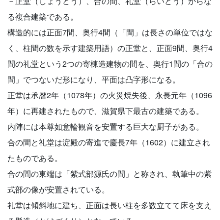
－正堂（しょうどう）、合の間、礼堂（らいどう）からな
る複合建築である。
構造的には正面7間、奥行4間（「間」は長さの単位ではな
く、柱間の数を示す建築用語）の正堂と、正面9間、奥行4
間の礼堂という2つの寄棟造建物の間を、奥行1間の「合の
間」でつないだ形になり、平面は凸字形になる。
正堂は承暦2年（1078年）の火災焼失後、永長元年（1096
年）に再建されたもので、滋賀県下最古の建築である。
内陣には本尊如意輪観音を安置する巨大な厨子がある。
合の間と礼堂は淀殿の寄進で慶長7年（1602）に建立され
たものである。
合の間の東端は「紫式部源氏の間」と称され、執筆中の紫
式部の像が安置されている。
礼堂は傾斜地に建ち、正面は長い柱を多数立てて床を支え