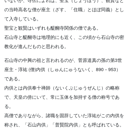
いないが、寺伝によれば、聖宝（しょうぼう）、観賢など
の当時高名な僧が座主（ざす、「住職」とほぼ同義）とし
て入寺している。
聖宝と観賢はいずれも醍醐寺関係の僧である。
石山寺と醍醐寺は地理的にも近く、この頃から石山寺の密
教化が進んだものと思われる。
石山寺の中興の祖と言われるのが、菅原道真の孫の第3世
座主・淳祐 (僧)内供（しゅんにゅうないく、890－953）
である。
内供とは内供奉十禅師（ないくぶじゅうぜんじ）の略称
で、天皇の傍にいて、常に玉体を加持する僧の称号であ
る。
高僧でありながら、諸職を固辞していた淳祐がこの内供を
称され、「石山内供」「普賢院内供」とも呼ばれている。