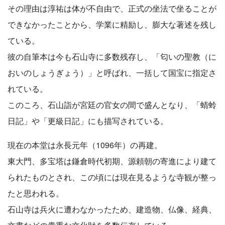
その理由は淳祐は体が不自由で、正式の坐法で坐ることが
できなかったことから、学業に精励し、膨大な著述を残し
ている。
彼の自筆本は今も石山寺に多数残存し、「匂いの聖教（に
おいのしょうぎょう）」と呼ばれ、一括して国宝に指定さ
れている。
このころ、石山詣が宮廷の官女の間で盛んとなり、「蜻蛉
日記」や「更級日記」にも描写されている。
現在の本堂は永長元年（1096年）の再建。
東大門、多宝塔は鎌倉時代初期、源頼朝の寄進により建て
られたものとされ、この頃には現在見るような寺観が整っ
たと思われる。
石山寺は兵火に遭わなかったため、建造物、仏像、経典、