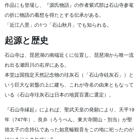
作品にも登場し、『源氏物語』の作者紫式部は石山寺参篭
の折に物語の着想を得たとする伝承がある。
「近江八景」の1つ「石山秋月」でも知られる。
起源と歴史
石山寺は、琵琶湖の南端近くに位置し、琵琶湖から唯一流
れ出る瀬田川の右岸にある。
本堂は国指定天然記念物の珪灰石（「石山寺硅灰石」）と
いう巨大な岩盤の上に建ち、これが寺名の由来ともなって
いる（石山寺珪灰石は日本の地質百選に選定）。
『石山寺縁起』によれば、聖武天皇の発願により、天平19
年（747年）、良弁（ろうべん、東大寺開山・別当）が聖
徳太子の念持仏であった如意輪観音をこの地に祀ったのが