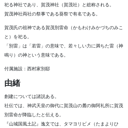
祀る神社であり、賀茂神社（賀茂社）と総称される。
賀茂神社両社の祭事である葵祭で有名である。
賀茂氏の祖神である賀茂別雷命（かもわけみかづちのみこ
と）を祀る。
「別雷」は「若雷」の意味で、若々しい力に満ちた雷（神
鳴り）の神という意味である。
付属施設：西村家別邸
由緒
創建については諸説ある。
社伝では、神武天皇の御代に賀茂山の麓の御阿礼所に賀茂
別雷命が降臨したと伝える。
『山城国風土記』逸文では、タマヨリビメ（たまよりひ