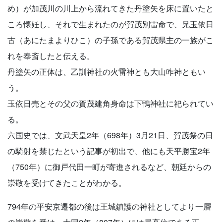
め）が加茂川の川上から流れてきた丹塗矢を床に置いたと
ころ懐妊し、それで生まれたのが賀茂別雷命で、兄玉依日
古（あにたまよりひこ）の子孫である賀茂県主の一族がこ
れを奉斎したと伝える。
丹塗矢の正体は、乙訓神社の火雷神とも大山咋神ともい
う。
玉依日売とその父の賀茂建角身命は下鴨神社に祀られてい
る。
六国史では、文武天皇2年（698年）3月21日、賀茂祭の日
の騎射を禁じたという記事が初出で、他にも天平勝宝2年
（750年）に御戸代田一町が寄進されるなど、朝廷からの
崇敬を受けてきたことがわかる。
794年の平安京遷都の後は王城鎮護の神社としてより一層