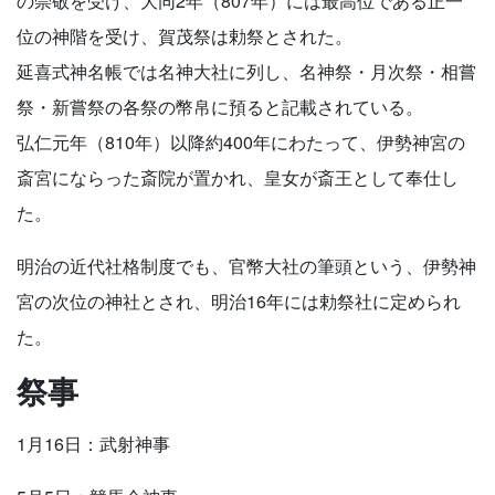
の崇敬を受け、大同2年（807年）には最高位である正一
位の神階を受け、賀茂祭は勅祭とされた。
延喜式神名帳では名神大社に列し、名神祭・月次祭・相嘗
祭・新嘗祭の各祭の幣帛に預ると記載されている。
弘仁元年（810年）以降約400年にわたって、伊勢神宮の
斎宮にならった斎院が置かれ、皇女が斎王として奉仕し
た。
明治の近代社格制度でも、官幣大社の筆頭という、伊勢神
宮の次位の神社とされ、明治16年には勅祭社に定められ
た。
祭事
1月16日：武射神事