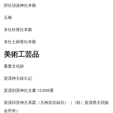
摂社須波神社本殿
玉橋
末社杉尾社本殿
末社土師尾社本殿
美術工芸品
重要文化財
賀茂神主経久記
賀茂別雷神社文書 13,639通
賀茂祢宜神主系図（凡例並目録共）（（財）賀茂県主同族
会所有）