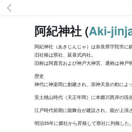
阿紀神社 (
Aki-jinj
阿紀神社（あきじんじゃ）は奈良県宇陀市に
旧社格は県社、延喜式内社。
旧称は阿貴宮および神戸大神宮、通称は神戸
歴史
神代に神楽岡に創建され、崇神天皇の勅によ
安土桃山時代（天正年間）に本郷川西岸の現
江戸時代前期に能舞台が建設され、能が上演
明治35年に郷社から昇格して県社に列格した