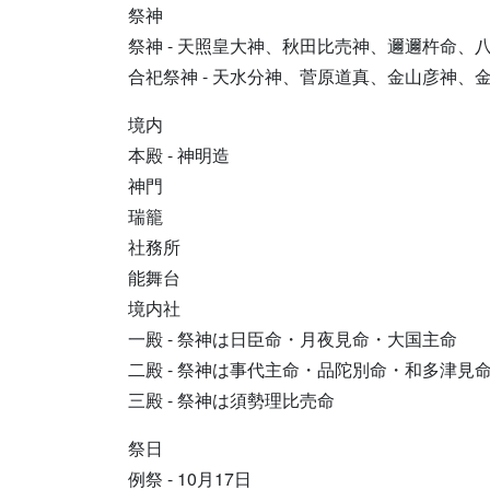
祭神
祭神 - 天照皇大神、秋田比売神、邇邇杵命、
合祀祭神 - 天水分神、菅原道真、金山彦神、
境内
本殿 - 神明造
神門
瑞籠
社務所
能舞台
境内社
一殿 - 祭神は日臣命・月夜見命・大国主命
二殿 - 祭神は事代主命・品陀別命・和多津見
三殿 - 祭神は須勢理比売命
祭日
例祭 - 10月17日