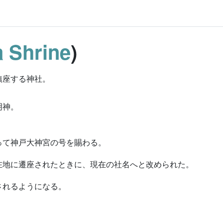
a Shrine
)
鎮座する神社。
明神。
って神戸大神宮の号を賜わる。
在地に遷座されたときに、現在の社名へと改められた。
されるようになる。
。