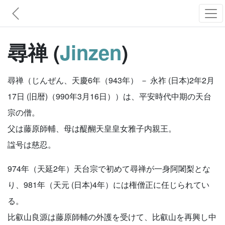
尋禅 (
Jinzen
)
尋禅（じんぜん、天慶6年（943年） － 永祚 (日本)2年2月
17日 (旧暦)（990年3月16日））は、平安時代中期の天台
宗の僧。
父は藤原師輔、母は醍醐天皇皇女雅子内親王。
諡号は慈忍。
974年（天延2年）天台宗で初めて尋禅が一身阿闍梨とな
り、981年（天元 (日本)4年）には権僧正に任じられてい
る。
比叡山良源は藤原師輔の外護を受けて、比叡山を再興し中