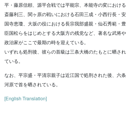
平・藤原信頼、源平合戦では平能宗、本能寺の変における
斎藤利三、関ヶ原の戦いにおける石田三成・小西行長・安
国寺恵瓊、大坂の役における長宗我部盛親・仙石秀範・豊
臣国松らをはじめとする大阪方の残党など、著名な武将や
政治家がここで最期の時を迎えている。
いずれも処刑後、彼らの首級は三条大橋のたもとに晒され
ている。
なお、平宗盛・平清宗親子は近江国で処刑された後、六条
河原で首を晒されている。
[English Translation]